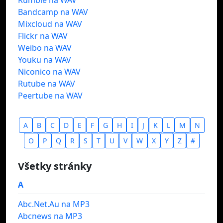
Rumble na WAV
Bandcamp na WAV
Mixcloud na WAV
Flickr na WAV
Weibo na WAV
Youku na WAV
Niconico na WAV
Rutube na WAV
Peertube na WAV
A
B
C
D
E
F
G
H
I
J
K
L
M
N
O
P
Q
R
S
T
U
V
W
X
Y
Z
#
Všetky stránky
A
Abc.Net.Au na MP3
Abcnews na MP3