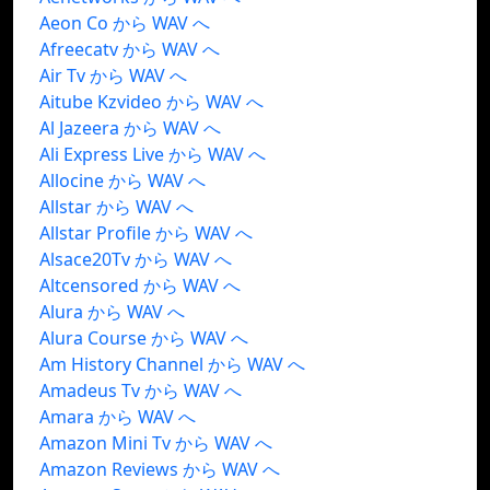
Aeon Co から WAV へ
Afreecatv から WAV へ
Air Tv から WAV へ
Aitube Kzvideo から WAV へ
Al Jazeera から WAV へ
Ali Express Live から WAV へ
Allocine から WAV へ
Allstar から WAV へ
Allstar Profile から WAV へ
Alsace20Tv から WAV へ
Altcensored から WAV へ
Alura から WAV へ
Alura Course から WAV へ
Am History Channel から WAV へ
Amadeus Tv から WAV へ
Amara から WAV へ
Amazon Mini Tv から WAV へ
Amazon Reviews から WAV へ