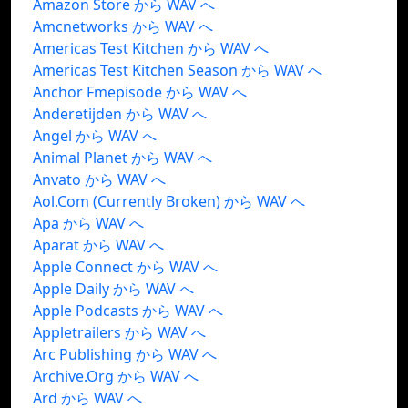
Amazon Store から WAV へ
Amcnetworks から WAV へ
Americas Test Kitchen から WAV へ
Americas Test Kitchen Season から WAV へ
Anchor Fmepisode から WAV へ
Anderetijden から WAV へ
Angel から WAV へ
Animal Planet から WAV へ
Anvato から WAV へ
Aol.Com (Currently Broken) から WAV へ
Apa から WAV へ
Aparat から WAV へ
Apple Connect から WAV へ
Apple Daily から WAV へ
Apple Podcasts から WAV へ
Appletrailers から WAV へ
Arc Publishing から WAV へ
Archive.Org から WAV へ
Ard から WAV へ