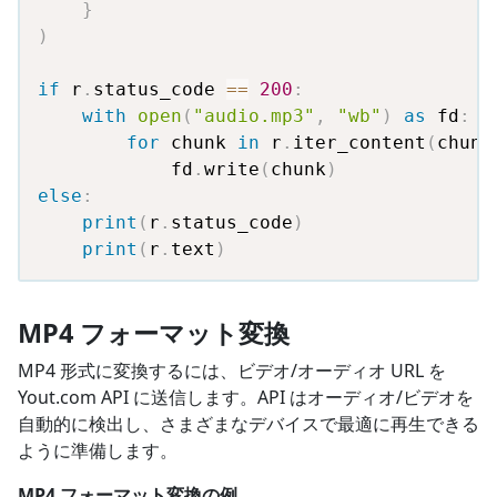
}
)
if
 r
.
status_code 
==
200
:
with
open
(
"audio.mp3"
,
"wb"
)
as
 fd
:
for
 chunk 
in
 r
.
iter_content
(
chunk
            fd
.
write
(
chunk
)
else
:
print
(
r
.
status_code
)
print
(
r
.
text
)
MP4 フォーマット変換
MP4 形式に変換するには、ビデオ/オーディオ URL を
Yout.com API に送信します。API はオーディオ/ビデオを
自動的に検出し、さまざまなデバイスで最適に再生できる
ように準備します。
MP4 フォーマット変換の例