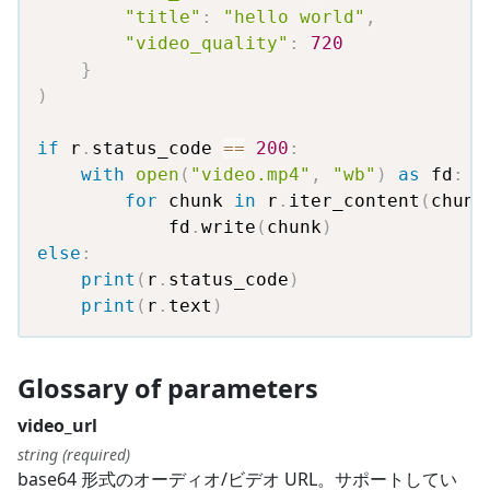
"title"
:
"hello world"
,
"video_quality"
:
720
}
)
if
 r
.
status_code 
==
200
:
with
open
(
"video.mp4"
,
"wb"
)
as
 fd
:
for
 chunk 
in
 r
.
iter_content
(
chunk
            fd
.
write
(
chunk
)
else
:
print
(
r
.
status_code
)
print
(
r
.
text
)
Glossary of parameters
video_url
string (required)
base64 形式のオーディオ/ビデオ URL。サポートしてい