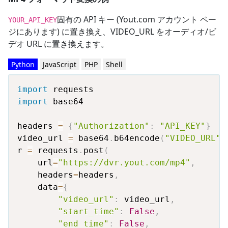
固有の API キー (Yout.com アカウント ペー
YOUR_API_KEY
ジにあります) に置き換え、VIDEO_URL をオーディオ/ビ
デオ URL に置き換えます。
Python
JavaScript
PHP
Shell
import
import
 base64

headers 
=
{
"Authorization"
:
"API_KEY"
}
video_url 
=
 base64
.
b64encode
(
"VIDEO_URL"
.
r 
=
 requests
.
post
(
    url
=
"https://dvr.yout.com/mp4"
,
    headers
=
headers
,
    data
=
{
"video_url"
:
 video_url
,
"start_time"
:
False
,
"end_time"
:
False
,