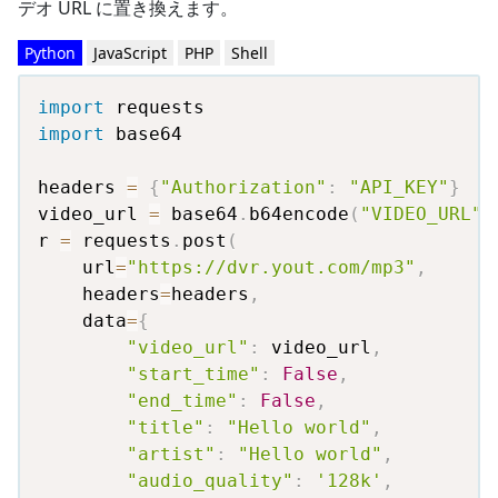
デオ URL に置き換えます。
Python
JavaScript
PHP
Shell
import
import
 base64

headers 
=
{
"Authorization"
:
"API_KEY"
}
video_url 
=
 base64
.
b64encode
(
"VIDEO_URL"
.
r 
=
 requests
.
post
(
    url
=
"https://dvr.yout.com/mp3"
,
    headers
=
headers
,
    data
=
{
"video_url"
:
 video_url
,
"start_time"
:
False
,
"end_time"
:
False
,
"title"
:
"Hello world"
,
"artist"
:
"Hello world"
,
"audio_quality"
:
'128k'
,