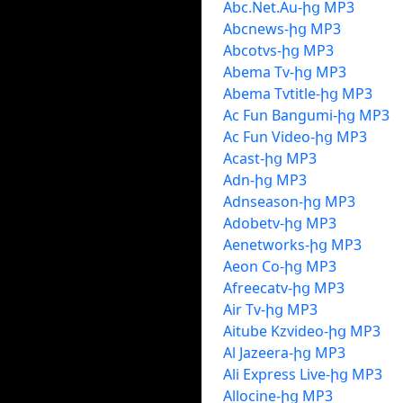
Abc.Net.Au-ից MP3
Abcnews-ից MP3
Abcotvs-ից MP3
Abema Tv-ից MP3
Abema Tvtitle-ից MP3
Ac Fun Bangumi-ից MP3
Ac Fun Video-ից MP3
Acast-ից MP3
Adn-ից MP3
Adnseason-ից MP3
Adobetv-ից MP3
Aenetworks-ից MP3
Aeon Co-ից MP3
Afreecatv-ից MP3
Air Tv-ից MP3
Aitube Kzvideo-ից MP3
Al Jazeera-ից MP3
Ali Express Live-ից MP3
Allocine-ից MP3