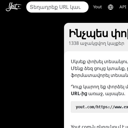
Yout
API
Ինչպես փո
1338 աջակցվող կայքեր
Սկսեք փոխել տեսանյու
Մենք ձեզ ցույց կտանք,
ֆորմատավորել տեսանյ
Դուք կարող եք փորձել 
URL-ից
առաջ, այսպես.
 yout.com/https://www.e
Yout.com-ն ընդունում 