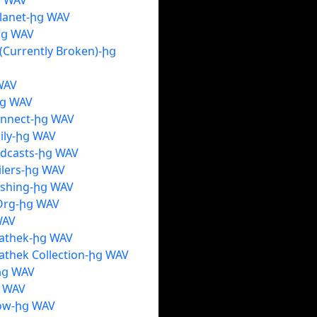
ց WAV
lanet-ից WAV
ից WAV
(Currently Broken)-ից
WAV
ից WAV
onnect-ից WAV
ily-ից WAV
odcasts-ից WAV
ilers-ից WAV
ishing-ից WAV
.Org-ից WAV
WAV
athek-ից WAV
thek Collection-ից WAV
ից WAV
ց WAV
ow-ից WAV