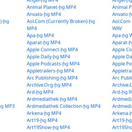
Angel-ից MP4
Angel-ի
Animal Planet-ից MP4
Animal P
Anvato-ից MP4
Anvato-
)-ից
Aol.Com (Currently Broken)-ից
Aol.Com 
MP4
WAV
Apa-ից MP4
Apa-ից 
Aparat-ից MP4
Aparat-
Apple Connect-ից MP4
Apple C
Apple Daily-ից MP4
Apple Da
Apple Podcasts-ից MP4
Apple P
Appletrailers-ից MP4
Appletra
Arc Publishing-ից MP4
Arc Publ
Archive.Org-ից MP4
Archive
Ard-ից MP4
Ard-ից 
Ardmediathek-ից MP4
Ardmedi
ից MP3
Ardmediathek Collection-ից MP4
Ardmedia
Arkena-ից MP4
Arkena-
Art19-ից MP4
Art19-ի
Art19Show-ից MP4
Art19Sh