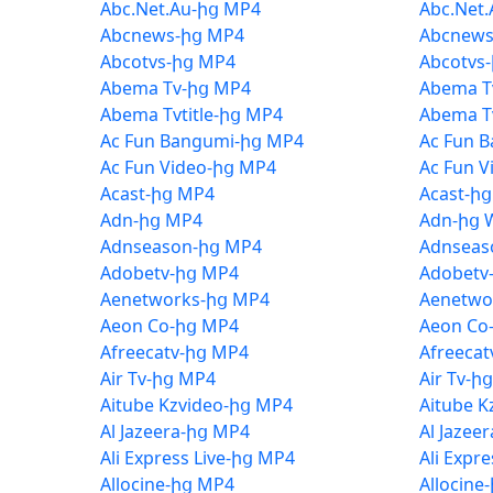
Abc.Net.Au-ից MP4
Abc.Net
Abcnews-ից MP4
Abcnews
Abcotvs-ից MP4
Abcotvs
Abema Tv-ից MP4
Abema T
Abema Tvtitle-ից MP4
Abema Tv
Ac Fun Bangumi-ից MP4
Ac Fun 
Ac Fun Video-ից MP4
Ac Fun 
Acast-ից MP4
Acast-ի
Adn-ից MP4
Adn-ից 
Adnseason-ից MP4
Adnseas
Adobetv-ից MP4
Adobetv
Aenetworks-ից MP4
Aenetwo
Aeon Co-ից MP4
Aeon Co
Afreecatv-ից MP4
Afreeca
Air Tv-ից MP4
Air Tv-ի
Aitube Kzvideo-ից MP4
Aitube K
Al Jazeera-ից MP4
Al Jazee
Ali Express Live-ից MP4
Ali Expr
Allocine-ից MP4
Allocine