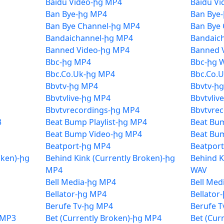
Baidu Video-ից MP4
Baidu V
Ban Bye-ից MP4
Ban Bye
Ban Bye Channel-ից MP4
Ban Bye
Bandaichannel-ից MP4
Bandaic
Banned Video-ից MP4
Banned 
Bbc-ից MP4
Bbc-ից 
Bbc.Co.Uk-ից MP4
Bbc.Co.
Bbvtv-ից MP4
Bbvtv-ի
Bbvtvlive-ից MP4
Bbvtvliv
Bbvtvrecordings-ից MP4
Bbvtvre
3
Beat Bump Playlist-ից MP4
Beat Bum
Beat Bump Video-ից MP4
Beat Bu
Beatport-ից MP4
Beatpor
oken)-ից
Behind Kink (Currently Broken)-ից
Behind K
MP4
WAV
Bell Media-ից MP4
Bell Med
Bellator-ից MP4
Bellator
Berufe Tv-ից MP4
Berufe 
 MP3
Bet (Currently Broken)-ից MP4
Bet (Cur