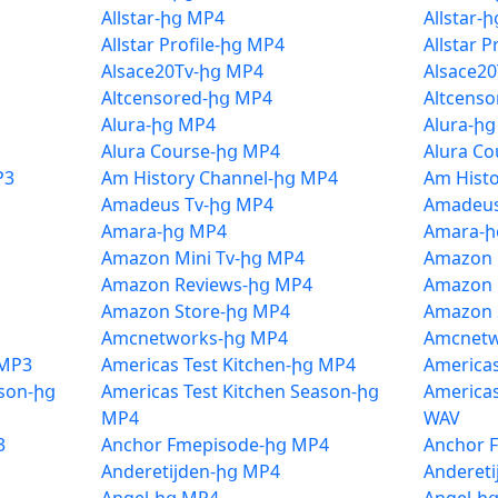
Allstar-ից MP4
Allstar-
Allstar Profile-ից MP4
Allstar 
Alsace20Tv-ից MP4
Alsace2
Altcensored-ից MP4
Altcens
Alura-ից MP4
Alura-ի
Alura Course-ից MP4
Alura C
P3
Am History Channel-ից MP4
Am Hist
Amadeus Tv-ից MP4
Amadeus
Amara-ից MP4
Amara-ի
Amazon Mini Tv-ից MP4
Amazon 
Amazon Reviews-ից MP4
Amazon 
Amazon Store-ից MP4
Amazon 
Amcnetworks-ից MP4
Amcnetw
 MP3
Americas Test Kitchen-ից MP4
Americas
ason-ից
Americas Test Kitchen Season-ից
Americas
MP4
WAV
3
Anchor Fmepisode-ից MP4
Anchor 
Anderetijden-ից MP4
Anderet