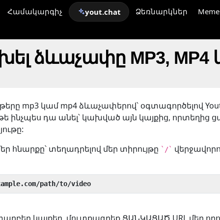
Համակարգիչ
Ձեռնարկներ
Meme
yout.chat
խել ձևաչափը MP3, MP4 
թերը mp3 կամ mp4 ձևաչափերով՝ օգտագործելով Yout
 թե ինչպես դա անել՝ կախված այն կայքից, որտեղից 
ութը:
մեր հնարքը՝ տեղադրելով մեր տիրույթը
վերջավորո
`/`
xample.com/path/to/video
է տարբեր կայքեր, մուտքագրեք ՑԱՆԿԱՑԱԾ URL մեր որ