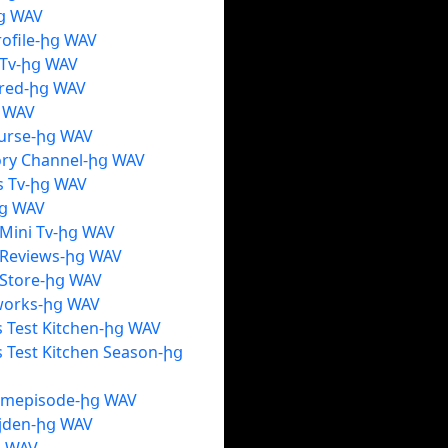
ից WAV
Profile-ից WAV
0Tv-ից WAV
ored-ից WAV
ց WAV
ourse-ից WAV
ory Channel-ից WAV
 Tv-ից WAV
ց WAV
Mini Tv-ից WAV
Reviews-ից WAV
Store-ից WAV
orks-ից WAV
 Test Kitchen-ից WAV
 Test Kitchen Season-ից
Fmepisode-ից WAV
ijden-ից WAV