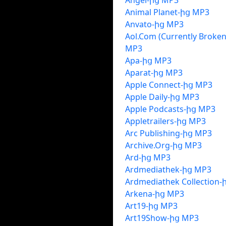
Angel-ից MP3
Animal Planet-ից MP3
Anvato-ից MP3
Aol.Com (Currently Broken
MP3
Apa-ից MP3
Aparat-ից MP3
Apple Connect-ից MP3
Apple Daily-ից MP3
Apple Podcasts-ից MP3
Appletrailers-ից MP3
Arc Publishing-ից MP3
Archive.Org-ից MP3
Ard-ից MP3
Ardmediathek-ից MP3
Ardmediathek Collection-
Arkena-ից MP3
Art19-ից MP3
Art19Show-ից MP3