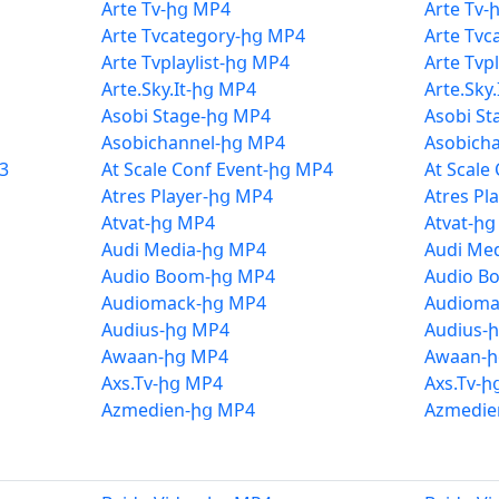
Arte Tv-ից MP4
Arte Tv-
Arte Tvcategory-ից MP4
Arte Tvc
Arte Tvplaylist-ից MP4
Arte Tvp
Arte.Sky.It-ից MP4
Arte.Sky
Asobi Stage-ից MP4
Asobi S
Asobichannel-ից MP4
Asobich
3
At Scale Conf Event-ից MP4
At Scale
Atres Player-ից MP4
Atres Pl
Atvat-ից MP4
Atvat-ի
Audi Media-ից MP4
Audi Me
Audio Boom-ից MP4
Audio B
Audiomack-ից MP4
Audioma
Audius-ից MP4
Audius-
Awaan-ից MP4
Awaan-ի
Axs.Tv-ից MP4
Axs.Tv-ի
Azmedien-ից MP4
Azmedie