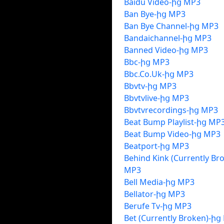
Baidu Video-ից MP3
Ban Bye-ից MP3
Ban Bye Channel-ից MP3
Bandaichannel-ից MP3
Banned Video-ից MP3
Bbc-ից MP3
Bbc.Co.Uk-ից MP3
Bbvtv-ից MP3
Bbvtvlive-ից MP3
Bbvtvrecordings-ից MP3
Beat Bump Playlist-ից MP
Beat Bump Video-ից MP3
Beatport-ից MP3
Behind Kink (Currently Br
MP3
Bell Media-ից MP3
Bellator-ից MP3
Berufe Tv-ից MP3
Bet (Currently Broken)-ից