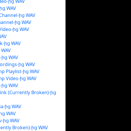
ideo-ից WAV
-ից WAV
 Channel-ից WAV
hannel-ից WAV
Video-ից WAV
WAV
Uk-ից WAV
ց WAV
e-ից WAV
cordings-ից WAV
p Playlist-ից WAV
mp Video-ից WAV
t-ից WAV
ink (Currently Broken)-ից
ia-ից WAV
-ից WAV
Tv-ից WAV
rently Broken)-ից WAV