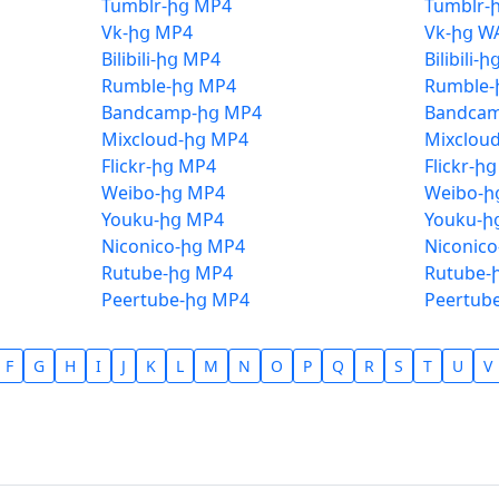
Tumblr-ից MP4
Tumblr-
Vk-ից MP4
Vk-ից W
Bilibili-ից MP4
Bilibili-
Rumble-ից MP4
Rumble-
Bandcamp-ից MP4
Bandca
Mixcloud-ից MP4
Mixclou
Flickr-ից MP4
Flickr-ի
Weibo-ից MP4
Weibo-ի
Youku-ից MP4
Youku-ի
Niconico-ից MP4
Niconic
Rutube-ից MP4
Rutube-
Peertube-ից MP4
Peertub
F
G
H
I
J
K
L
M
N
O
P
Q
R
S
T
U
V