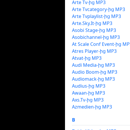
Arte Tv-ից MP3
Arte Tvcategory-ից MP3
Arte Tvplaylist-ից MP3
Arte.Sky.It-ից MP3
Asobi Stage-ից MP3
Asobichannel-ից MP3
At Scale Conf Event-ից MP
Atres Player-ից MP3
Atvat-ից MP3
Audi Media-ից MP3
Audio Boom-ից MP3
Audiomack-ից MP3
Audius-ից MP3
Awaan-ից MP3
Axs.Tv-ից MP3
Azmedien-ից MP3
B