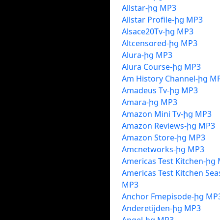
Allstar-ից MP3
Allstar Profile-ից MP3
Alsace20Tv-ից MP3
Altcensored-ից MP3
Alura-ից MP3
Alura Course-ից MP3
Am History Channel-ից M
Amadeus Tv-ից MP3
Amara-ից MP3
Amazon Mini Tv-ից MP3
Amazon Reviews-ից MP3
Amazon Store-ից MP3
Amcnetworks-ից MP3
Americas Test Kitchen-ից
Americas Test Kitchen Se
MP3
Anchor Fmepisode-ից MP
Anderetijden-ից MP3