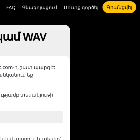
Գրանցվել
FAQ
Գնագոյացում
Մուտք գործել
կամ WAV
.com-ը, շատ պարզ է:
ցանկանում եք
ւթյամբ տեսանյութի
ոնման տողում և տեսեք՝