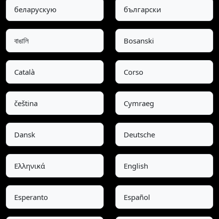
беларускую
български
বাঙালি
Bosanski
Català
Corso
čeština
Cymraeg
Dansk
Deutsche
Ελληνικά
English
Esperanto
Español