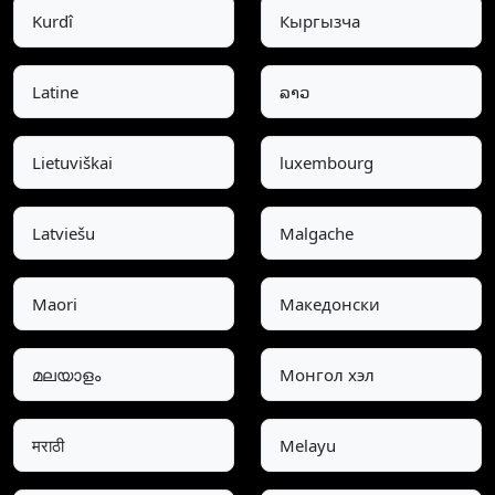
Kurdî
Кыргызча
Latine
ລາວ
Lietuviškai
luxembourg
Latviešu
Malgache
Maori
Македонски
മലയാളം
Монгол хэл
मराठी
Melayu