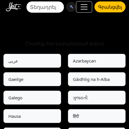
Գրանցվել
Ընտրեք լեզուն
Ընտրեք ձեր նախընտրած լեզուն
عربى
Azərbaycan
Gaeilge
Gàidhlig na h-Alba
Galego
ગુજરાતી
Hausa
हिंदी