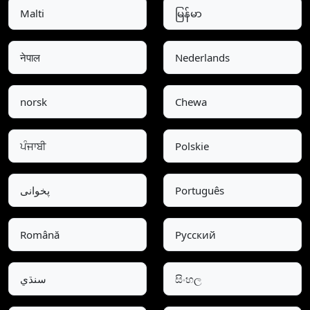
Malti
မြန်မာ
नेपाल
Nederlands
norsk
Chewa
ਪੰਜਾਬੀ
Polskie
پخوانی
Português
Română
Pусский
سنڌي
සිංහල