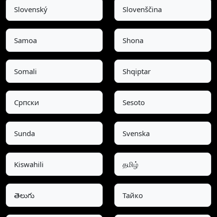
Slovenský
Slovenščina
Samoa
Shona
Somali
Shqiptar
Српски
Sesoto
Sunda
Svenska
Kiswahili
தமிழ்
తెలుగు
Тайко