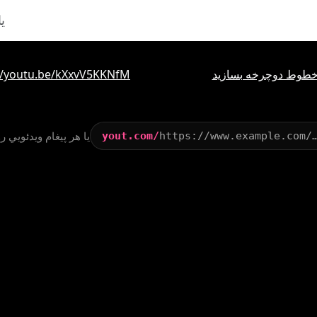
طوط دوچرخه بسازید
//youtu.be/kXxvV5KKNfM
يا هر پيغام ويدئويي رو
yout.com/
https://www.example.com/