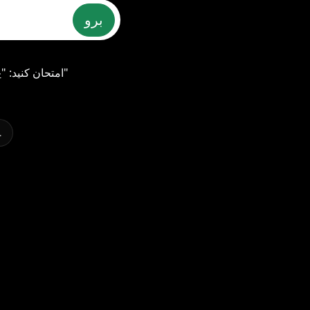
برو
"
امتحان کنید: "
خ
…