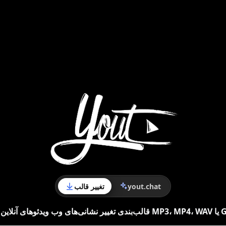
yout.chat
تغییر قالب
 آنلاین به MP3، MP4، WAV یا GIF