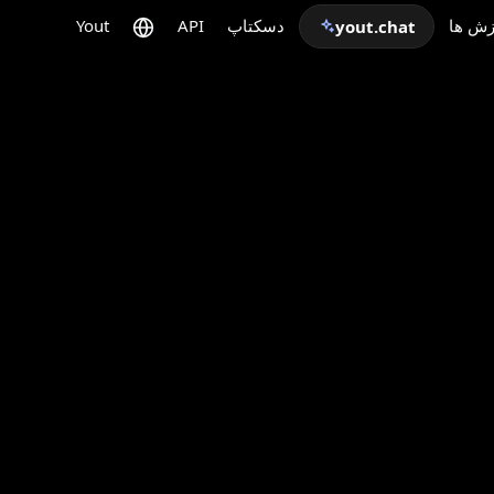
زش ها
دسکتاپ
API
Yout
yout.chat