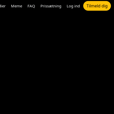
Tilmeld dig
dier
Meme
FAQ
Prissætning
Log ind