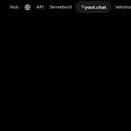
Yout
API
Skrivebord
Selvstu
yout.chat