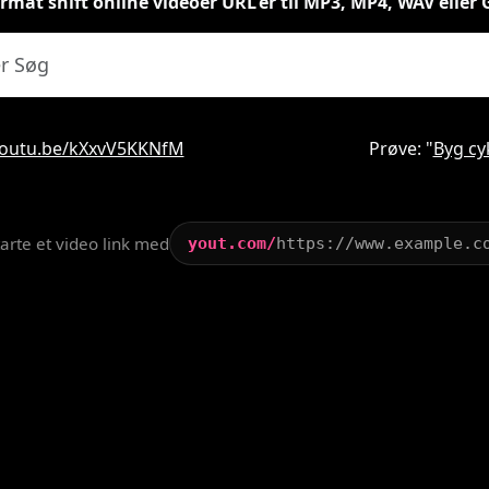
rmat shift online videoer URL'er til MP3, MP4, WAV eller 
/youtu.be/kXxvV5KKNfM
Prøve: "
Byg cy
starte et video link med
yout.com/
https://www.example.c