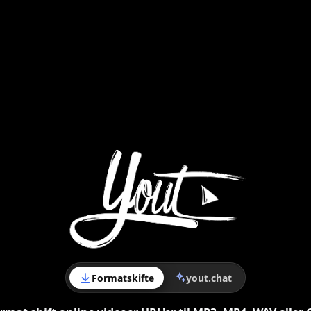
Formatskifte
yout.chat