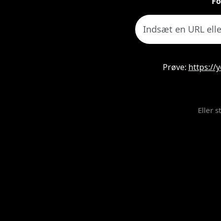
Fo
Prøve:
https:/
Eller 