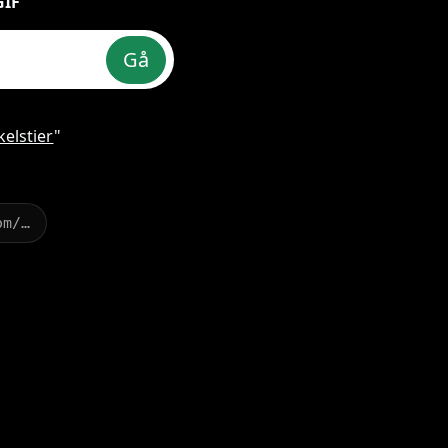
GIF
Gå
kelstier
"
om/…