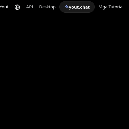
Yout
API
Desktop
Mga Tutorial
yout.chat