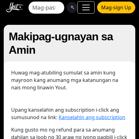
Mag-sign Up
Makipag-ugnayan sa
Amin
Huwag mag-atubiling sumulat sa amin kung
mayroon kang anumang mga katanungan na
nais mong linawin Yout.
Upang kanselahin ang subscription i-click ang
sumusunod na link:
Kanselahin ang subscription
Kung gusto mo ng refund para sa anumang
dahilan sa loob ng 30 araw ng iyong pagbili i-click