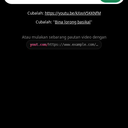
Cubalah:
https://youtu.be/kXxvV5KKNfM
Cubalah: "
Bina lorong basikal
"
Atau mulakan sebarang pautan video dengan
yout.com/
https://www.example.com/…