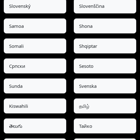
Slovenský
Slovenščina
Samoa
Shona
Somali
Shqiptar
Српски
Sesoto
Sunda
Svenska
Kiswahili
தமிழ்
తెలుగు
Тайко