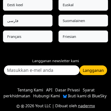
Eesti keel
Euskal
فارسی
Suomalainen
Français
Friesian
Langganan newsletter kami
Langganan
Tentang Kami
API
Dasar Privasi
Syarat
perkhidmatan
Hubungi Kami
Ikuti kami di BlueSky
2026 Yout LLC
| Dibuat oleh
nadermx