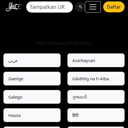
Daftar
Pilih Bahasa
Pilih bahasa pilihan anda
عربى
Azərbaycan
Gaeilge
Gàidhlig na h-Alba
Galego
ગુજરાતી
Hausa
हिंदी