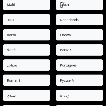
Malti
မြန်မာ
नेपाल
Nederlands
norsk
Chewa
ਪੰਜਾਬੀ
Polskie
پخوانی
Português
Română
Pусский
سنڌي
සිංහල