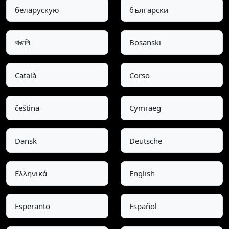
беларускую
български
বাঙালি
Bosanski
Català
Corso
čeština
Cymraeg
Dansk
Deutsche
Ελληνικά
English
Esperanto
Español