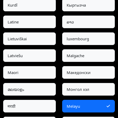
Kurdî
Кыргызча
Latine
ລາວ
Lietuviškai
luxembourg
Latviešu
Malgache
Maori
Македонски
മലയാളം
Монгол хэл
मराठी
Melayu