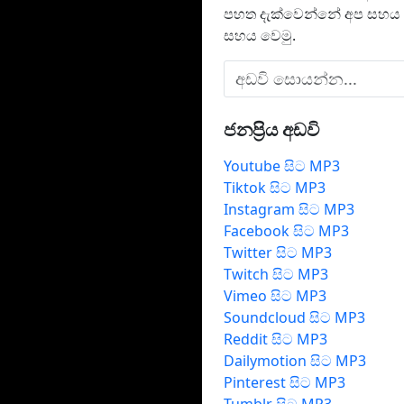
පහත දැක්වෙන්නේ අප සහය ද
සහය වෙමු.
ජනප්‍රිය අඩවි
Youtube සිට MP3
Tiktok සිට MP3
Instagram සිට MP3
Facebook සිට MP3
Twitter සිට MP3
Twitch සිට MP3
Vimeo සිට MP3
Soundcloud සිට MP3
Reddit සිට MP3
Dailymotion සිට MP3
Pinterest සිට MP3