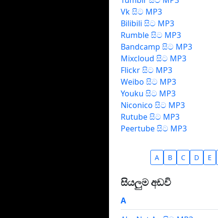
Tumblr සිට MP3
Vk සිට MP3
Bilibili සිට MP3
Rumble සිට MP3
Bandcamp සිට MP3
Mixcloud සිට MP3
Flickr සිට MP3
Weibo සිට MP3
Youku සිට MP3
Niconico සිට MP3
Rutube සිට MP3
Peertube සිට MP3
A
B
C
D
E
සියලුම අඩවි
A