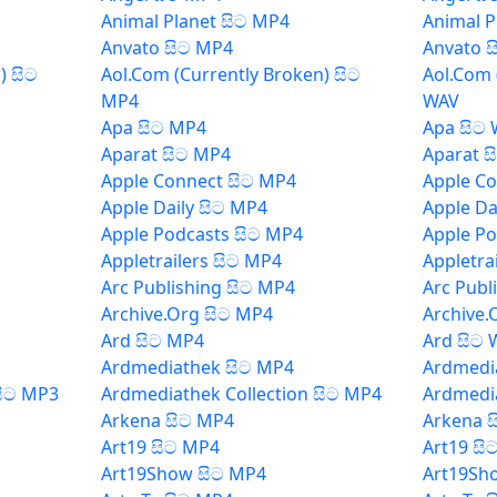
Animal Planet සිට MP4
Animal P
Anvato සිට MP4
Anvato 
) සිට
Aol.Com (Currently Broken) සිට
Aol.Com 
MP4
WAV
Apa සිට MP4
Apa සිට
Aparat සිට MP4
Aparat ස
Apple Connect සිට MP4
Apple Co
Apple Daily සිට MP4
Apple Da
Apple Podcasts සිට MP4
Apple Po
Appletrailers සිට MP4
Appletra
Arc Publishing සිට MP4
Arc Publ
Archive.Org සිට MP4
Archive.
Ard සිට MP4
Ard සිට
Ardmediathek සිට MP4
Ardmedi
සිට MP3
Ardmediathek Collection සිට MP4
Ardmedia
Arkena සිට MP4
Arkena 
Art19 සිට MP4
Art19 සි
Art19Show සිට MP4
Art19Sh