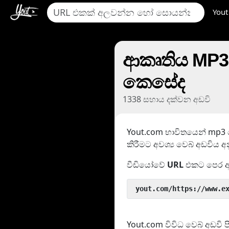
Yout
ආකෘතිය MP3
කෙසේද
1338 සහාය දක්වන අඩවි
Yout.com භාවිතයෙන් mp3 හ
කිරීමට අවශ්‍ය වෙබ් අඩවිය
වීඩියෝවේ
URL
එකට පෙර 
 yout.com/https://www.e
Yout.com විවිධ වෙබ් අඩවි 