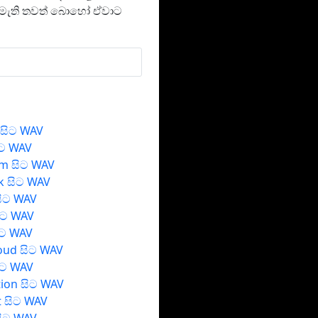
නොමැති තවත් බොහෝ ඒවාට
 සිට WAV
ිට WAV
am සිට WAV
k සිට WAV
සිට WAV
ිට WAV
ිට WAV
oud සිට WAV
ිට WAV
ion සිට WAV
t සිට WAV