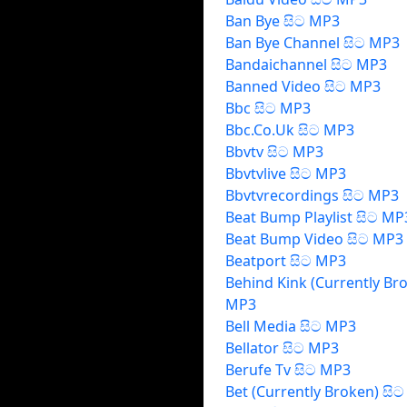
Ban Bye සිට MP3
Ban Bye Channel සිට MP3
Bandaichannel සිට MP3
Banned Video සිට MP3
Bbc සිට MP3
Bbc.Co.Uk සිට MP3
Bbvtv සිට MP3
Bbvtvlive සිට MP3
Bbvtvrecordings සිට MP3
Beat Bump Playlist සිට MP
Beat Bump Video සිට MP3
Beatport සිට MP3
Behind Kink (Currently Br
MP3
Bell Media සිට MP3
Bellator සිට MP3
Berufe Tv සිට MP3
Bet (Currently Broken) සි