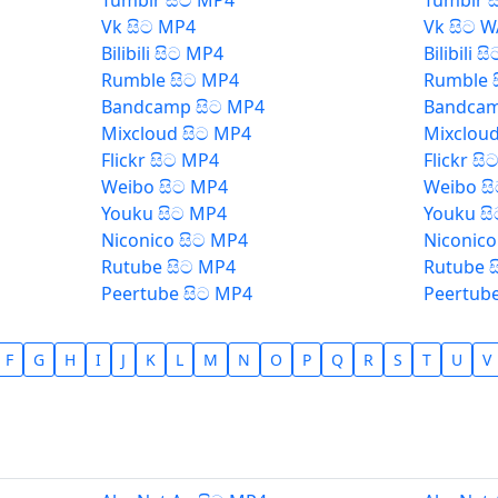
Tumblr සිට MP4
Tumblr 
Vk සිට MP4
Vk සිට 
Bilibili සිට MP4
Bilibili 
Rumble සිට MP4
Rumble 
Bandcamp සිට MP4
Bandcam
Mixcloud සිට MP4
Mixclou
Flickr සිට MP4
Flickr ස
Weibo සිට MP4
Weibo ස
Youku සිට MP4
Youku ස
Niconico සිට MP4
Niconico
Rutube සිට MP4
Rutube 
Peertube සිට MP4
Peertub
F
G
H
I
J
K
L
M
N
O
P
Q
R
S
T
U
V