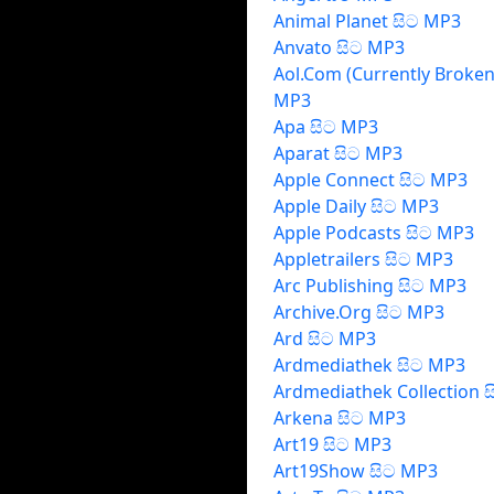
Animal Planet සිට MP3
Anvato සිට MP3
Aol.Com (Currently Broken
MP3
Apa සිට MP3
Aparat සිට MP3
Apple Connect සිට MP3
Apple Daily සිට MP3
Apple Podcasts සිට MP3
Appletrailers සිට MP3
Arc Publishing සිට MP3
Archive.Org සිට MP3
Ard සිට MP3
Ardmediathek සිට MP3
Ardmediathek Collection 
Arkena සිට MP3
Art19 සිට MP3
Art19Show සිට MP3