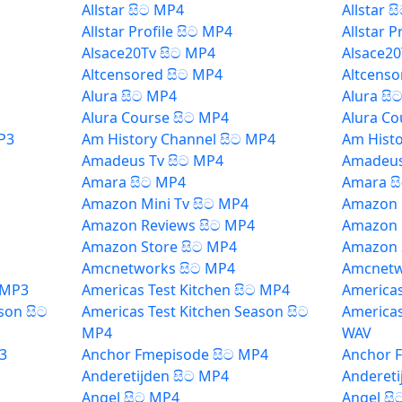
Allstar සිට MP4
Allstar 
Allstar Profile සිට MP4
Allstar P
Alsace20Tv සිට MP4
Alsace20
Altcensored සිට MP4
Altcenso
Alura සිට MP4
Alura සි
Alura Course සිට MP4
Alura Co
P3
Am History Channel සිට MP4
Am Histo
Amadeus Tv සිට MP4
Amadeus
Amara සිට MP4
Amara ස
Amazon Mini Tv සිට MP4
Amazon 
Amazon Reviews සිට MP4
Amazon 
Amazon Store සිට MP4
Amazon 
Amcnetworks සිට MP4
Amcnetw
 MP3
Americas Test Kitchen සිට MP4
Americas
son සිට
Americas Test Kitchen Season සිට
Americas
MP4
WAV
3
Anchor Fmepisode සිට MP4
Anchor 
Anderetijden සිට MP4
Andereti
Angel සිට MP4
Angel සි