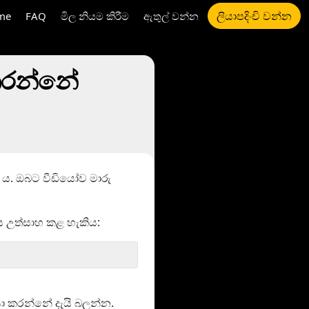
ලියාපදිංචි වන්න
me
FAQ
මිල නියම කිරීම
ඇතුල් වන්න
කරන්නේ
 ය. ඔබට වීඩියෝව මාරු
 උත්සාහ කළ හැකිය:
ියා කරන්නේ දැයි බලන්න.