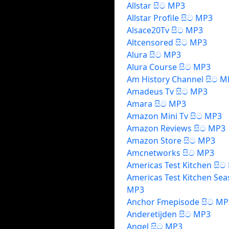
Allstar සිට MP3
Allstar Profile සිට MP3
Alsace20Tv සිට MP3
Altcensored සිට MP3
Alura සිට MP3
Alura Course සිට MP3
Am History Channel සිට M
Amadeus Tv සිට MP3
Amara සිට MP3
Amazon Mini Tv සිට MP3
Amazon Reviews සිට MP3
Amazon Store සිට MP3
Amcnetworks සිට MP3
Americas Test Kitchen සිට
Americas Test Kitchen Sea
MP3
Anchor Fmepisode සිට MP
Anderetijden සිට MP3
Angel සිට MP3