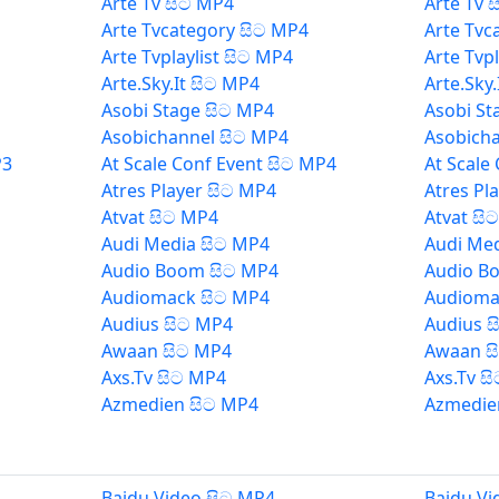
Arte Tv සිට MP4
Arte Tv 
Arte Tvcategory සිට MP4
Arte Tvc
Arte Tvplaylist සිට MP4
Arte Tvp
Arte.Sky.It සිට MP4
Arte.Sky
Asobi Stage සිට MP4
Asobi St
Asobichannel සිට MP4
Asobich
P3
At Scale Conf Event සිට MP4
At Scale
Atres Player සිට MP4
Atres Pl
Atvat සිට MP4
Atvat සි
Audi Media සිට MP4
Audi Med
Audio Boom සිට MP4
Audio B
Audiomack සිට MP4
Audioma
Audius සිට MP4
Audius 
Awaan සිට MP4
Awaan ස
Axs.Tv සිට MP4
Axs.Tv ස
Azmedien සිට MP4
Azmedie
Baidu Video සිට MP4
Baidu Vi