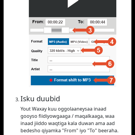
Isku duubid
Yout Waxay kuu oggolaaneysaa inaad
gooyso fiidiyowgaaga / maqalkaaga, waa
inaad jiiddo waqtiga kala duwan ama aad
bedesho qiyamka "From" iyo "To" beeraha.