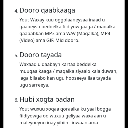
Dooro qaabkaaga
Yout Waxay kuu oggolaaneysaa inaad u
qaabeyso beddelka fiidiyowgaaga / maqalka
qaababkan MP3 ama WAV (Maqalka), MP4
(Video) ama GIF. Mid dooro.
Dooro tayada
Waxaad u qaabayn kartaa beddelka
muuqaalkaaga / maqalka siyaalo kala duwan,
laga bilaabo kan ugu hooseeya ilaa tayada
ugu sarreeya.
Hubi xogta badan
Yout wuxuu xoqaa qoraalka ku yaal bogga
fiidiyowga oo wuxuu geliyaa waxa aan u
maleyneyno inay yihiin cinwaan ama