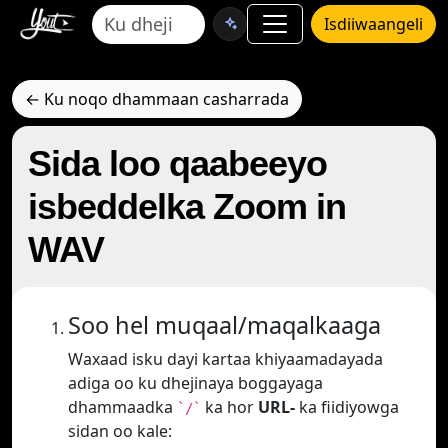
Isdiiwaangeli
← Ku noqo dhammaan casharrada
Sida loo qaabeeyo
isbeddelka Zoom in
WAV
Soo hel muqaal/maqalkaaga
Waxaad isku dayi kartaa khiyaamadayada
adiga oo ku dhejinaya boggayaga
dhammaadka
ka hor
URL-
ka fiidiyowga
`/`
sidan oo kale: