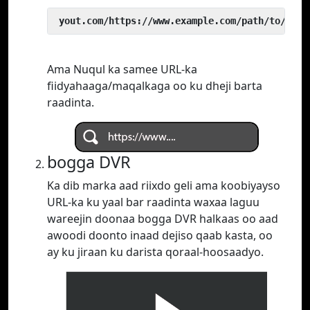
 yout.com/https://www.example.com/path/to/vide
Ama Nuqul ka samee URL-ka
fiidyahaaga/maqalkaga oo ku dheji barta
raadinta.
bogga DVR
Ka dib marka aad riixdo geli ama koobiyayso
URL-ka ku yaal bar raadinta waxaa laguu
wareejin doonaa bogga DVR halkaas oo aad
awoodi doonto inaad dejiso qaab kasta, oo
ay ku jiraan ku darista qoraal-hoosaadyo.