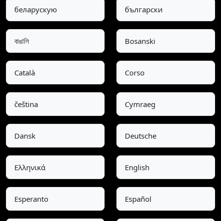
беларускую
български
বাঙালি
Bosanski
Català
Corso
čeština
Cymraeg
Dansk
Deutsche
Ελληνικά
English
Esperanto
Español