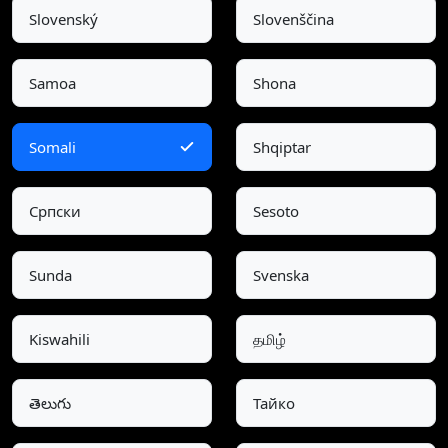
Slovenský
Slovenščina
Samoa
Shona
Somali
Shqiptar
Српски
Sesoto
Sunda
Svenska
Kiswahili
தமிழ்
తెలుగు
Тайко