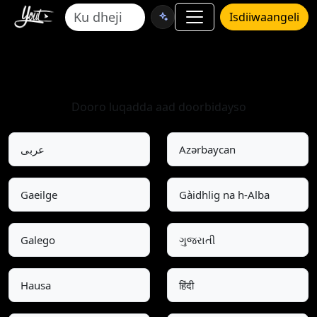
Isdiiwaangeli
Xullo Luqad
Dooro luqadda aad doorbidayso
عربى
Azərbaycan
Gaeilge
Gàidhlig na h-Alba
Galego
ગુજરાતી
Hausa
हिंदी