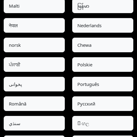
Malti
မြန်မာ
नेपाल
Nederlands
norsk
Chewa
ਪੰਜਾਬੀ
Polskie
پخوانی
Português
Română
Pусский
سنڌي
සිංහල