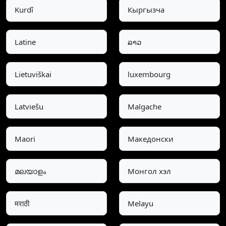
Kurdî
Кыргызча
Latine
ລາວ
Lietuviškai
luxembourg
Latviešu
Malgache
Maori
Македонски
മലയാളം
Монгол хэл
मराठी
Melayu