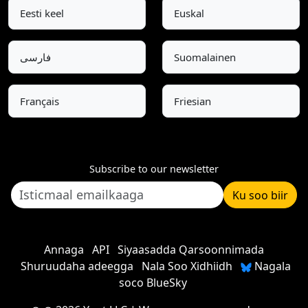
Eesti keel
Euskal
فارسی
Suomalainen
Français
Friesian
Subscribe to our newsletter
Ku soo biir
Annaga
API
Siyaasadda Qarsoonnimada
Shuruudaha adeegga
Nala Soo Xidhiidh
Nagala
soco BlueSky