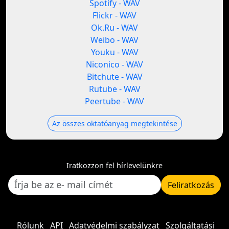
Spotify - WAV
Flickr - WAV
Ok.Ru - WAV
Weibo - WAV
Youku - WAV
Niconico - WAV
Bitchute - WAV
Rutube - WAV
Peertube - WAV
Az összes oktatóanyag megtekintése
Iratkozzon fel hírlevelünkre
Feliratkozás
Rólunk
API
Adatvédelmi szabályzat
Szolgáltatási