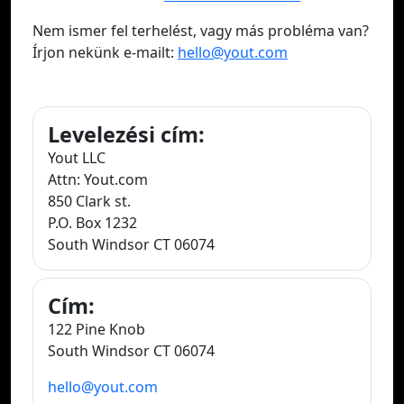
Nem ismer fel terhelést, vagy más probléma van?
Írjon nekünk e-mailt:
hello@yout.com
Levelezési cím:
Yout LLC
Attn: Yout.com
850 Clark st.
P.O. Box 1232
South Windsor CT 06074
Cím:
122 Pine Knob
South Windsor CT 06074
hello@yout.com