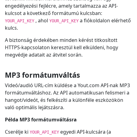
engedélyezési fejlécre, amely tartalmazza az API-
kulcsot a következő formátumú kulcsban:
, ahol
a fiókoldalon elérhető
YOUR_API_KEY
YOUR_API_KEY
kulcs.
A biztonság érdekében minden kérést titkosított
HTTPS-kapcsolaton keresztül kell elküldeni, hogy
megvédje adatait az átvitel során.
MP3 formátumváltás
Videó/audió URL-cím küldése a Yout.com API-nak MP3
formátumváltáshoz. Az API automatikusan felismeri a
hangot/videót, és felkészíti a különféle eszközökön
való optimális lejátszásra.
Példa MP3 formátumváltásra
Cserélje ki
egyedi API-kulcsára (a
YOUR_API_KEY