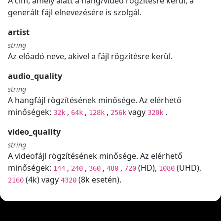
A cím, amely alatt a hang/videó rögzítésre kerül; a
generált fájl elnevezésére is szolgál.
artist
string
Az előadó neve, akivel a fájl rögzítésre kerül.
audio_quality
string
A hangfájl rögzítésének minősége. Az elérhető
minőségek:
,
,
,
vagy
.
32k
64k
128k
256k
320k
video_quality
string
A videofájl rögzítésének minősége. Az elérhető
minőségek:
,
,
,
,
(HD),
(UHD),
144
240
360
480
720
1080
(4k) vagy
(8k esetén).
2160
4320