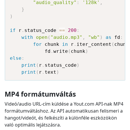
"audio_quality"
:
'128k'
,
}
)
if
 r
.
status_code 
==
200
:
with
open
(
"audio.mp3"
,
"wb"
)
as
 fd
:
for
 chunk 
in
 r
.
iter_content
(
chunk
            fd
.
write
(
chunk
)
else
:
print
(
r
.
status_code
)
print
(
r
.
text
)
MP4 formátumváltás
Videó/audio URL-cím küldése a Yout.com API-nak MP4
formátumváltáshoz. Az API automatikusan felismeri a
hangot/videót, és felkészíti a különféle eszközökön
való optimális lejátszásra.