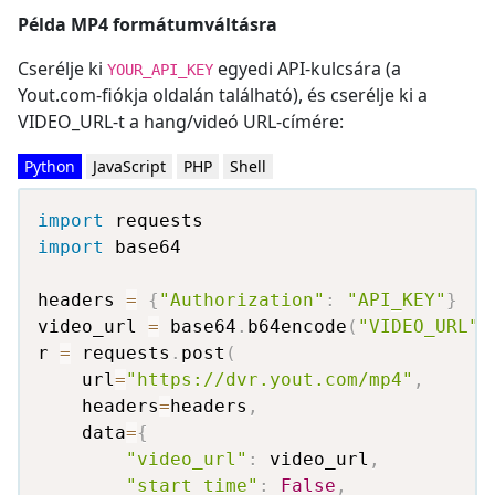
Példa MP4 formátumváltásra
Cserélje ki
egyedi API-kulcsára (a
YOUR_API_KEY
Yout.com-fiókja oldalán található), és cserélje ki a
VIDEO_URL-t a hang/videó URL-címére:
Python
JavaScript
PHP
Shell
import
import
 base64

headers 
=
{
"Authorization"
:
"API_KEY"
}
video_url 
=
 base64
.
b64encode
(
"VIDEO_URL"
.
r 
=
 requests
.
post
(
    url
=
"https://dvr.yout.com/mp4"
,
    headers
=
headers
,
    data
=
{
"video_url"
:
 video_url
,
"start_time"
:
False
,