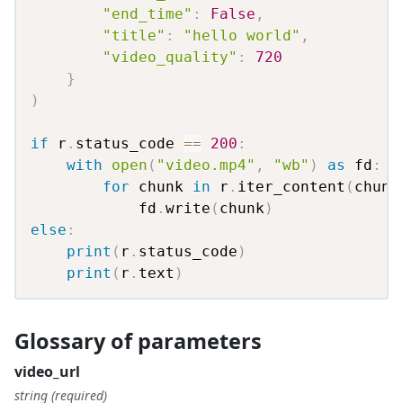
"end_time"
:
False
,
"title"
:
"hello world"
,
"video_quality"
:
720
}
)
if
 r
.
status_code 
==
200
:
with
open
(
"video.mp4"
,
"wb"
)
as
 fd
:
for
 chunk 
in
 r
.
iter_content
(
chunk
            fd
.
write
(
chunk
)
else
:
print
(
r
.
status_code
)
print
(
r
.
text
)
Glossary of parameters
video_url
string (required)