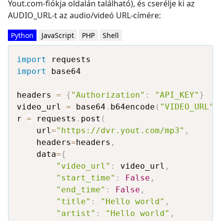
Yout.com-fiókja oldalán található), és cserélje ki az
AUDIO_URL-t az audio/videó URL-címére:
Python
JavaScript
PHP
Shell
import
import
 base64

headers 
=
{
"Authorization"
:
"API_KEY"
}
video_url 
=
 base64
.
b64encode
(
"VIDEO_URL"
.
r 
=
 requests
.
post
(
    url
=
"https://dvr.yout.com/mp3"
,
    headers
=
headers
,
    data
=
{
"video_url"
:
 video_url
,
"start_time"
:
False
,
"end_time"
:
False
,
"title"
:
"Hello world"
,
"artist"
:
"Hello world"
,