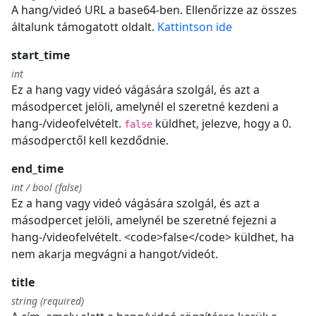
A hang/videó URL a base64-ben. Ellenőrizze az összes
általunk támogatott oldalt.
Kattintson ide
start_time
int
Ez a hang vagy videó vágására szolgál, és azt a
másodpercet jelöli, amelynél el szeretné kezdeni a
hang-/videofelvételt.
küldhet, jelezve, hogy a 0.
false
másodperctől kell kezdődnie.
end_time
int / bool (false)
Ez a hang vagy videó vágására szolgál, és azt a
másodpercet jelöli, amelynél be szeretné fejezni a
hang-/videofelvételt. <code>false</code> küldhet, ha
nem akarja megvágni a hangot/videót.
title
string (required)