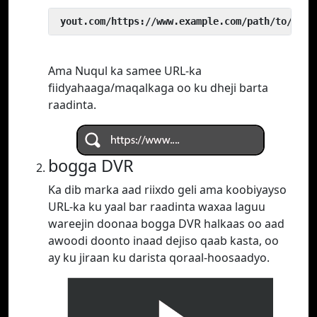
 yout.com/https://www.example.com/path/to/vide
Ama Nuqul ka samee URL-ka
fiidyahaaga/maqalkaga oo ku dheji barta
raadinta.
bogga DVR
Ka dib marka aad riixdo geli ama koobiyayso
URL-ka ku yaal bar raadinta waxaa laguu
wareejin doonaa bogga DVR halkaas oo aad
awoodi doonto inaad dejiso qaab kasta, oo
ay ku jiraan ku darista qoraal-hoosaadyo.