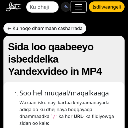
Isdiiwaangeli
← Ku noqo dhammaan casharrada
Sida loo qaabeeyo
isbeddelka
Yandexvideo in MP4
Soo hel muqaal/maqalkaaga
Waxaad isku dayi kartaa khiyaamadayada
adiga oo ku dhejinaya boggayaga
dhammaadka
ka hor
URL-
ka fiidiyowga
`/`
sidan oo kale: