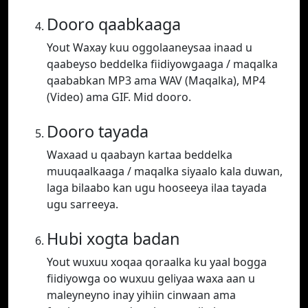
Dooro qaabkaaga
Yout Waxay kuu oggolaaneysaa inaad u
qaabeyso beddelka fiidiyowgaaga / maqalka
qaababkan MP3 ama WAV (Maqalka), MP4
(Video) ama GIF. Mid dooro.
Dooro tayada
Waxaad u qaabayn kartaa beddelka
muuqaalkaaga / maqalka siyaalo kala duwan,
laga bilaabo kan ugu hooseeya ilaa tayada
ugu sarreeya.
Hubi xogta badan
Yout wuxuu xoqaa qoraalka ku yaal bogga
fiidiyowga oo wuxuu geliyaa waxa aan u
maleyneyno inay yihiin cinwaan ama