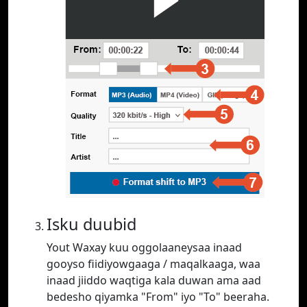
Isku duubid
Yout Waxay kuu oggolaaneysaa inaad
gooyso fiidiyowgaaga / maqalkaaga, waa
inaad jiiddo waqtiga kala duwan ama aad
bedesho qiyamka "From" iyo "To" beeraha.