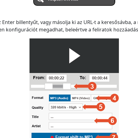
nter billentyűt, vagy másolja ki az URL-t a keresősávba, a 
en konfigurációt megadhat, beleértve a feliratok hozzáadásá