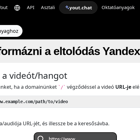
Yout
API
Asztali
Oktatóanyagok
yout.chat
anyaghoz
formázni a eltolódás Yande
 a videót/hangot
künket, ha a domainünket
végződéssel a videó
URL-je
elé 
`/`
ww.example.com/path/to/video
a/audiója URL-jét, és illessze be a keresősávba.