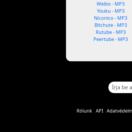
Weibo - MP3
Youku - MP3
Niconico - MP3
Bitchute - MP3
Rutube - MP3
Peertube - MP3
Rólunk
API
Adatvédelm