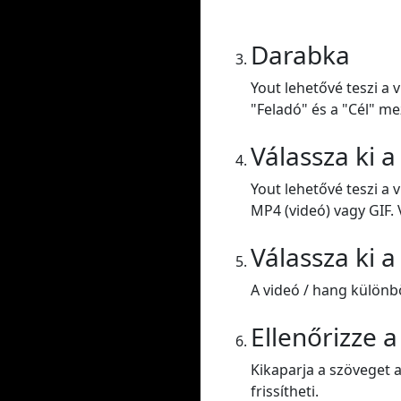
Darabka
Yout lehetővé teszi a 
"Feladó" és a "Cél" me
Válassza ki 
Yout lehetővé teszi a
MP4 (videó) vagy GIF. 
Válassza ki 
A videó / hang külön
Ellenőrizze 
Kikaparja a szöveget a
frissítheti.