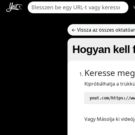
← Vissza az összes oktató
Hogyan kell 
Keresse meg
Kipróbálhatja a trük
 yout.com/https://w
Vagy Másolja ki videój