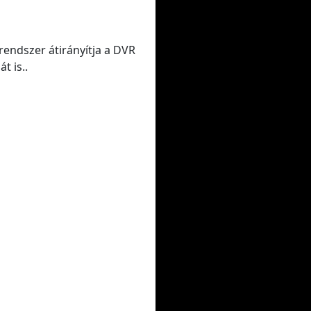
rendszer átirányítja a DVR
t is..