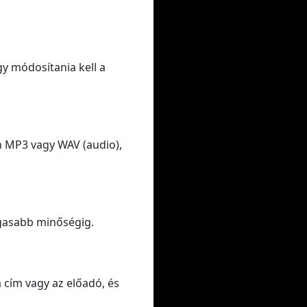
gy módosítania kell a
n MP3 vagy WAV (audio),
gasabb minőségig.
a cím vagy az előadó, és