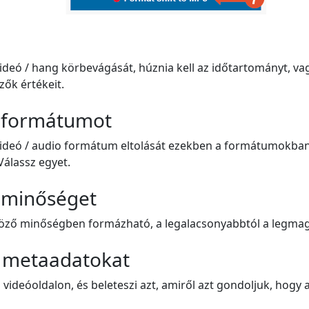
videó / hang körbevágását, húznia kell az időtartományt, va
zők értékeit.
a formátumot
 videó / audio formátum eltolását ezekben a formátumokba
Válassz egyet.
a minőséget
böző minőségben formázható, a legalacsonyabbtól a legma
a metaadatokat
 videóoldalon, és beleteszi azt, amiről azt gondoljuk, hogy 