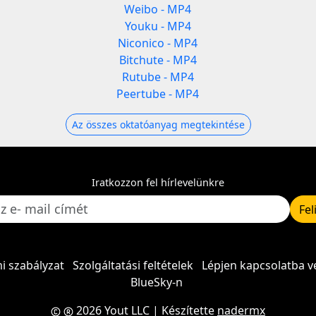
Weibo - MP4
Youku - MP4
Niconico - MP4
Bitchute - MP4
Rutube - MP4
Peertube - MP4
Az összes oktatóanyag megtekintése
Iratkozzon fel hírlevelünkre
Fel
i szabályzat
Szolgáltatási feltételek
Lépjen kapcsolatba v
BlueSky-n
2026 Yout LLC
| Készítette
nadermx