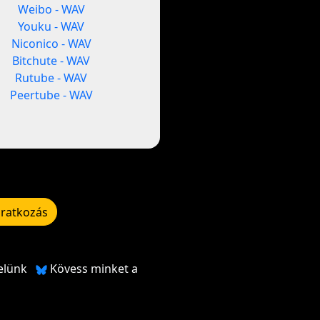
Weibo - WAV
Youku - WAV
Niconico - WAV
Bitchute - WAV
Rutube - WAV
Peertube - WAV
iratkozás
elünk
Kövess minket a