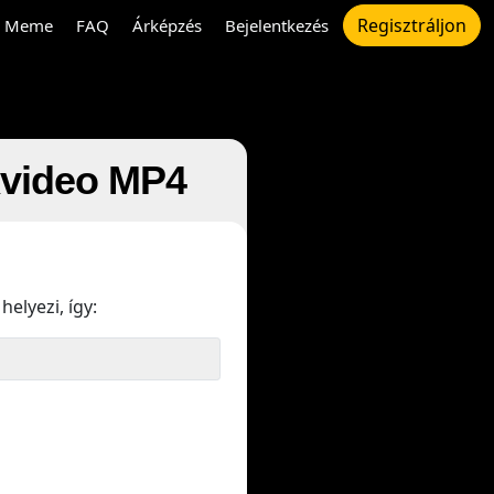
Regisztráljon
Meme
FAQ
Árképzés
Bejelentkezés
xvideo MP4
helyezi, így: