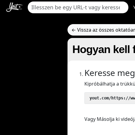
← Vissza az összes oktató
Hogyan kell 
Keresse meg
Kipróbálhatja a trük
 yout.com/https://w
Vagy Másolja ki videój