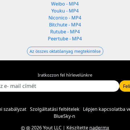
Weibo - MP4
Youku - MP4
Niconico - MP4
Bitchute - MP4
Rutube - MP4
Peertube - MP4
Az összes oktatóanyag megtekintése
Iratkozzon fel hírlevelünkre
Fel
i szabályzat
Szolgáltatási feltételek
Lépjen kapcsolatba v
BlueSky-n
2026 Yout LLC
| Készítette
nadermx