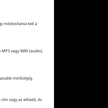
gy módosítania kell a
n MP3 vagy WAV (audio),
gasabb minőségig.
a cím vagy az előadó, és