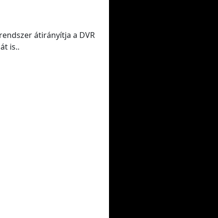
rendszer átirányítja a DVR
t is..