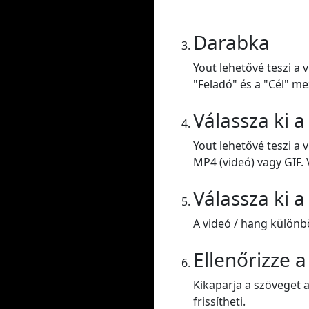
Darabka
Yout lehetővé teszi a 
"Feladó" és a "Cél" me
Válassza ki 
Yout lehetővé teszi a
MP4 (videó) vagy GIF. 
Válassza ki 
A videó / hang külön
Ellenőrizze 
Kikaparja a szöveget a
frissítheti.