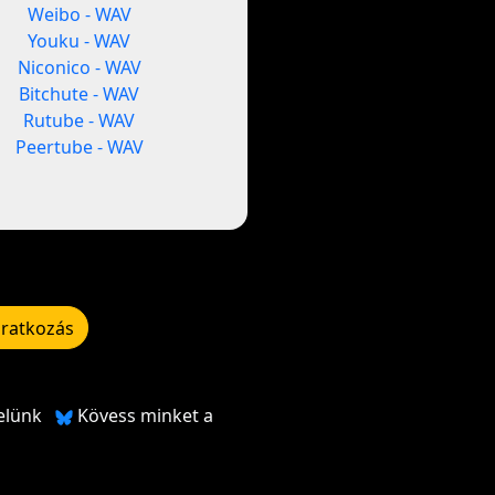
Weibo - WAV
Youku - WAV
Niconico - WAV
Bitchute - WAV
Rutube - WAV
Peertube - WAV
iratkozás
elünk
Kövess minket a