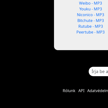
Weibo - MP3
Youku - MP3
Niconico - MP3
Bitchute - MP3
Rutube - MP3
Peertube - MP3
Rólunk
API
Adatvédelm