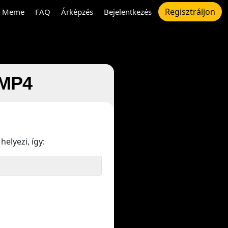
Regisztráljon
Meme
FAQ
Árképzés
Bejelentkezés
 MP4
helyezi, így: