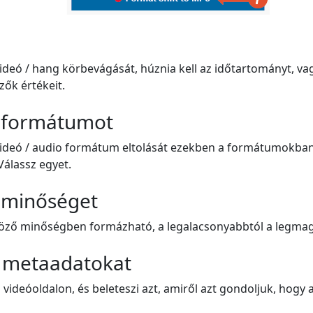
videó / hang körbevágását, húznia kell az időtartományt, va
zők értékeit.
a formátumot
 videó / audio formátum eltolását ezekben a formátumokba
Válassz egyet.
a minőséget
böző minőségben formázható, a legalacsonyabbtól a legma
a metaadatokat
 videóoldalon, és beleteszi azt, amiről azt gondoljuk, hogy 