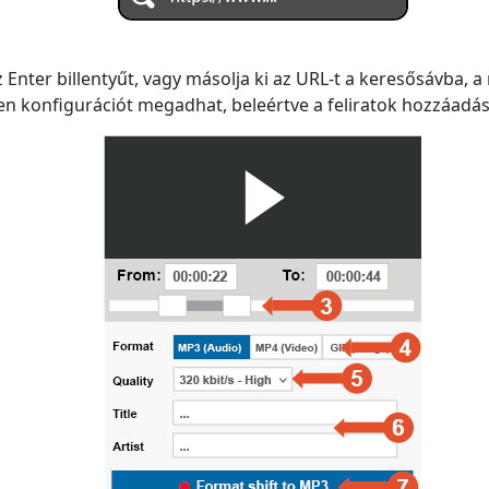
nter billentyűt, vagy másolja ki az URL-t a keresősávba, a 
en konfigurációt megadhat, beleértve a feliratok hozzáadásá