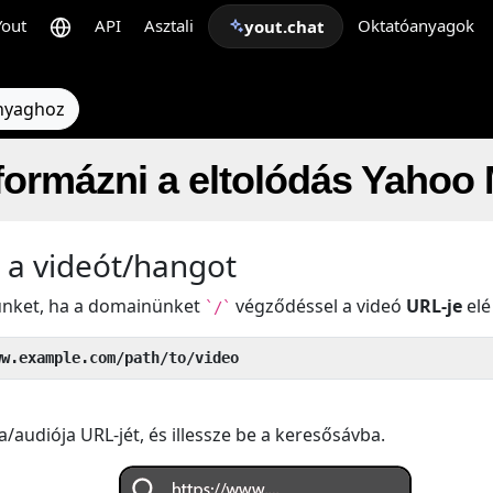
Yout
API
Asztali
Oktatóanyagok
yout.chat
anyaghoz
formázni a eltolódás Yahoo
 a videót/hangot
künket, ha a domainünket
végződéssel a videó
URL-je
elé 
`/`
ww.example.com/path/to/video
a/audiója URL-jét, és illessze be a keresősávba.