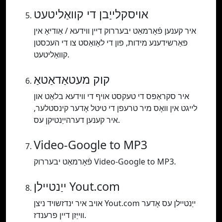
אויסקלייַבן די קוואַליטעט
איר קענען פֿאָרמאַט יבעררוק דיין ווידעא / אַודיאָ אין
פאַרשידענע מידות, פון די לאָואַסט צו די העכסטן
קוואַליטעט.
קוק מעטאַדאַטאַ
איר סקראַפּס די טעקסט אויף די ווידעא בלאַט און
לייגט אין וואָס מיר טרעפן די טיטל אָדער קינסטלער,
איר קענען דערהייַנטיקן עס.
Video-Google to MP3
פֿאָרמאַט יבעררוק Video-Google to MP3.
ייַנטיילן Yout.com
אויב איר ינדזשויד ניצן Yout.com ייַנטיילן עס אָדער
ווייַזן דיין פרענדז.