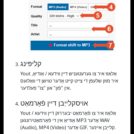
קליפּינג
Yout אַלאַוז איר צו גערעטעניש דיין ווידעא / אַודיאָ,
איר מוזן שלעפּן די צייט קייט אָדער טוישן די וואַלועס
אין "פֿון" און "צו" פעלדער.
אויסקלייַבן דיין פֿאָרמאַט
Yout אַלאַוז איר צו פֿאָרמאַט יבעררוק דיין ווידעא /
אַודיאָ אין די פֿאָרמאַטירונגען MP3 אָדער WAV
(Audio), MP4 (Video) אָדער GIF. קלייַבן איינער.