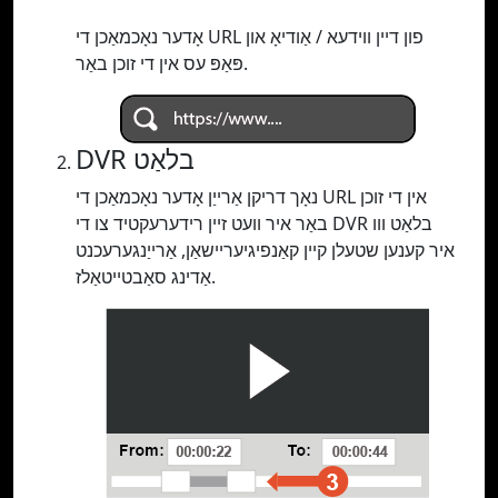
אָדער נאָכמאַכן די URL פון דיין ווידעא / אַודיאָ און
פּאַפּ עס אין די זוכן באַר.
DVR בלאַט
נאָך דריקן אַרייַן אָדער נאָכמאַכן די URL אין די זוכן
באַר איר וועט זיין רידערעקטיד צו די DVR בלאַט ווו
איר קענען שטעלן קיין קאַנפיגיעריישאַן, אַרייַנגערעכנט
אַדינג סאַבטייטאַלז.