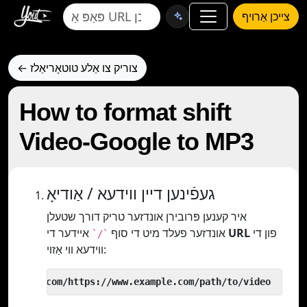
צייכן אַרויף
← צוריק צו אַלע טוטאָריאַלז
How to format shift
Video-Google to MP3
געפֿינען דיין ווידעא / אַודיאָ
איר קענען פּרובירן אונדזער טריק דורך שטעלן
פון די
URL
איידער די
אונדזער פעלד מיט די סוף
`/`
ווידעא ווי אַזוי:
 yout.com/https://www.example.com/path/to/video