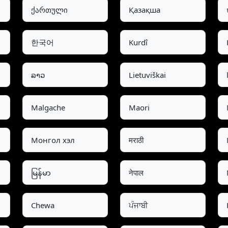
ქართული
Қазақша
한국어
Kurdî
ລາວ
Lietuviškai
Malgache
Maori
Монгол хэл
मराठी
မြန်မာ
नेपाल
Chewa
ਪੰਜਾਬੀ