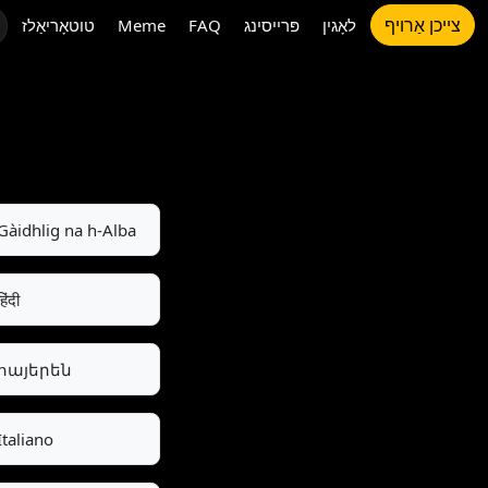
צייכן אַרויף
לאָגין
פּרייסינג
FAQ
Meme
טוטאָריאַלז
Gàidhlig na h-Alba
हिंदी
հայերեն
Italiano