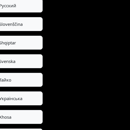
Pусский
Slovenščina
Shqiptar
Svenska
Тайко
Українська
Xhosa