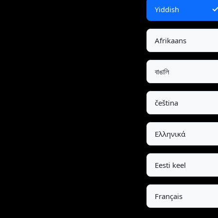
Yiddish
Afrikaans
বাঙালি
čeština
Ελληνικά
Eesti keel
Français