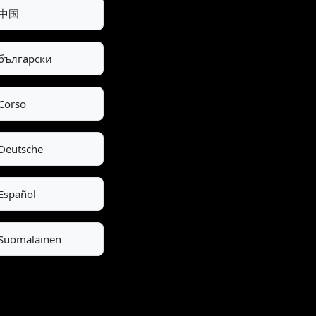
中国
български
Corso
Deutsche
Español
Suomalainen