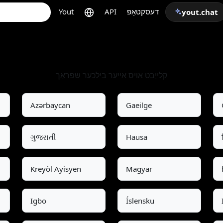
דעסקטאָפּ
API
Yout
yout.chat
אויסקלייבן שפּראַך
קלייַבט אויס אייער בילכער שפּראַך
Azərbaycan
Gaeilge
ગુજરાતી
Hausa
Kreyòl Ayisyen
Magyar
Igbo
Íslensku