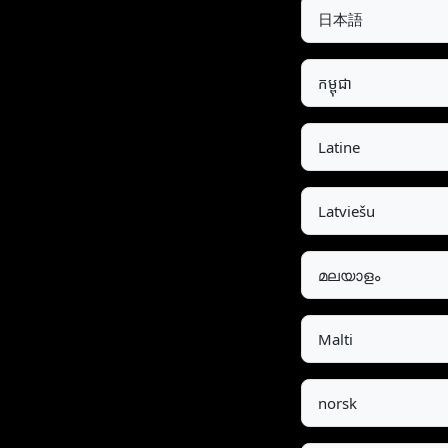
日本語
កម្ពុជា
Latine
Latviešu
മലയാളം
Malti
norsk