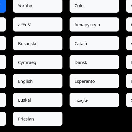
Yorùbá
Zulu
አማርኛ
беларускую
Bosanski
Català
Cymraeg
Dansk
English
Esperanto
فارسی
Euskal
Friesian