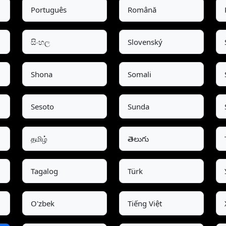
Português
Română
සිංහල
Slovenský
Shona
Somali
Sesoto
Sunda
தமிழ்
తెలుగు
Tagalog
Türk
O'zbek
Tiếng Việt