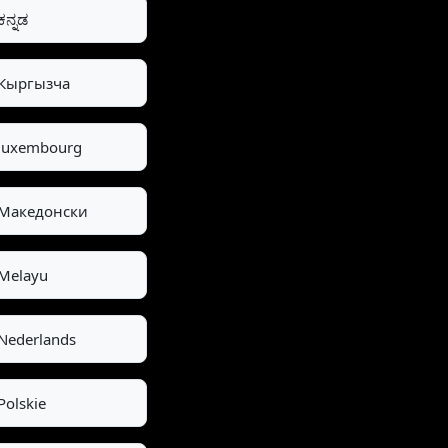
ಕನ್ನಡ
Кыргызча
luxembourg
Македонски
Melayu
Nederlands
Polskie