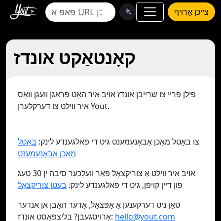
צייכן אַרויף
קאָנטאַקט אונדז
פילן פריי צו שרייַבן אונדז אויב איר האָט פֿראגן וועגן וואָס
איר ווילט צו דערקלערן Yout.
צו באָטל מאַכן אַבאָנעמענט גיט די פאלגענדע לינק:
באָטל
מאַכן אַבאָנעמענט
אויב איר ווילט אַ צוריקצאָל פֿאַר וועלכער סיבה ין 30 טעג
פון דיין קויפן, גיט די פאלגענדע לינק:
בעטן צוריקצאָל
טאָן ניט דערקענען אַ אָפּצאָל, אָדער האָבן אן אנדער
hello@yout.com
אַרויסגעבן? בליצפּאָסט אונדז: