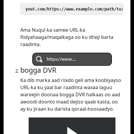
 yout.com/https://www.example.com/path/to/vide
Ama Nuqul ka samee URL-ka
fiidyahaaga/maqalkaga oo ku dheji barta
raadinta.
bogga DVR
Ka dib marka aad riixdo geli ama koobiyayso
URL-ka ku yaal bar raadinta waxaa laguu
wareejin doonaa bogga DVR halkaas oo aad
awoodi doonto inaad dejiso qaab kasta, oo
ay ku jiraan ku darista qoraal-hoosaadyo.