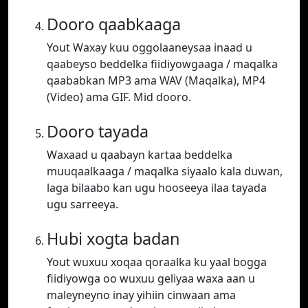
Dooro qaabkaaga
Yout Waxay kuu oggolaaneysaa inaad u
qaabeyso beddelka fiidiyowgaaga / maqalka
qaababkan MP3 ama WAV (Maqalka), MP4
(Video) ama GIF. Mid dooro.
Dooro tayada
Waxaad u qaabayn kartaa beddelka
muuqaalkaaga / maqalka siyaalo kala duwan,
laga bilaabo kan ugu hooseeya ilaa tayada
ugu sarreeya.
Hubi xogta badan
Yout wuxuu xoqaa qoraalka ku yaal bogga
fiidiyowga oo wuxuu geliyaa waxa aan u
maleyneyno inay yihiin cinwaan ama