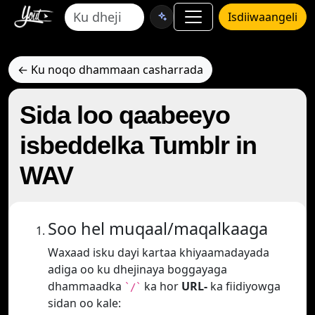
Isdiiwaangeli
← Ku noqo dhammaan casharrada
Sida loo qaabeeyo
isbeddelka Tumblr in
WAV
Soo hel muqaal/maqalkaaga
Waxaad isku dayi kartaa khiyaamadayada
adiga oo ku dhejinaya boggayaga
dhammaadka
ka hor
URL-
ka fiidiyowga
`/`
sidan oo kale: