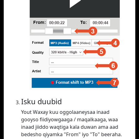
Isku duubid
Yout Waxay kuu oggolaaneysaa inaad
gooyso fiidiyowgaaga / maqalkaaga, waa
inaad jiiddo waqtiga kala duwan ama aad
bedesho qiyamka "From" iyo "To" beeraha.