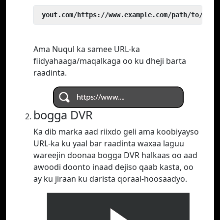
 yout.com/https://www.example.com/path/to/vide
Ama Nuqul ka samee URL-ka
fiidyahaaga/maqalkaga oo ku dheji barta
raadinta.
bogga DVR
Ka dib marka aad riixdo geli ama koobiyayso
URL-ka ku yaal bar raadinta waxaa laguu
wareejin doonaa bogga DVR halkaas oo aad
awoodi doonto inaad dejiso qaab kasta, oo
ay ku jiraan ku darista qoraal-hoosaadyo.