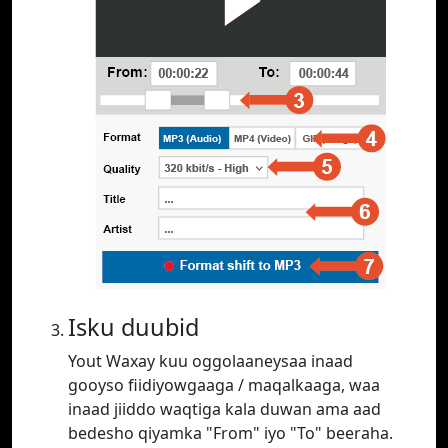
Isku duubid
Yout Waxay kuu oggolaaneysaa inaad
gooyso fiidiyowgaaga / maqalkaaga, waa
inaad jiiddo waqtiga kala duwan ama aad
bedesho qiyamka "From" iyo "To" beeraha.