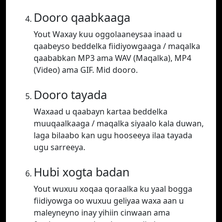
Dooro qaabkaaga
Yout Waxay kuu oggolaaneysaa inaad u
qaabeyso beddelka fiidiyowgaaga / maqalka
qaababkan MP3 ama WAV (Maqalka), MP4
(Video) ama GIF. Mid dooro.
Dooro tayada
Waxaad u qaabayn kartaa beddelka
muuqaalkaaga / maqalka siyaalo kala duwan,
laga bilaabo kan ugu hooseeya ilaa tayada
ugu sarreeya.
Hubi xogta badan
Yout wuxuu xoqaa qoraalka ku yaal bogga
fiidiyowga oo wuxuu geliyaa waxa aan u
maleyneyno inay yihiin cinwaan ama