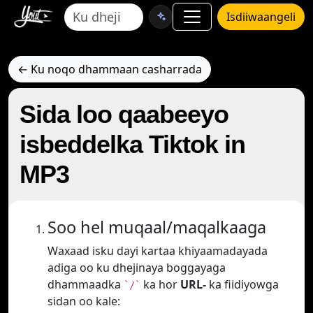
Isdiiwaangeli
← Ku noqo dhammaan casharrada
Sida loo qaabeeyo
isbeddelka Tiktok in
MP3
Soo hel muqaal/maqalkaaga
Waxaad isku dayi kartaa khiyaamadayada
adiga oo ku dhejinaya boggayaga
dhammaadka
ka hor
URL-
ka fiidiyowga
`/`
sidan oo kale: