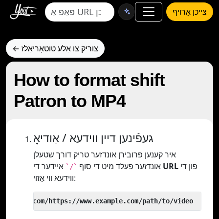
צייכן אַרויף
← צוריק צו אַלע טוטאָריאַלז
How to format shift
Patron to MP4
געפֿינען דיין ווידעא / אַודיאָ
איר קענען פּרובירן אונדזער טריק דורך שטעלן
פון די
URL
איידער די
אונדזער פעלד מיט די סוף
`/`
ווידעא ווי אַזוי:
 yout.com/https://www.example.com/path/to/video