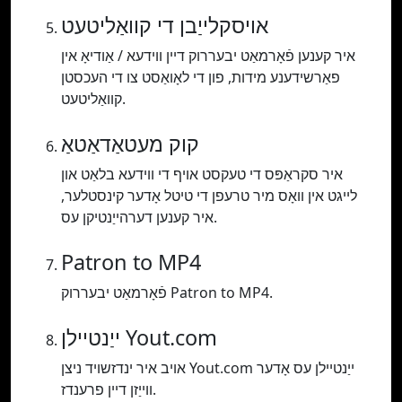
אויסקלייַבן די קוואַליטעט
איר קענען פֿאָרמאַט יבעררוק דיין ווידעא / אַודיאָ אין
פאַרשידענע מידות, פון די לאָואַסט צו די העכסטן
קוואַליטעט.
קוק מעטאַדאַטאַ
איר סקראַפּס די טעקסט אויף די ווידעא בלאַט און
לייגט אין וואָס מיר טרעפן די טיטל אָדער קינסטלער,
איר קענען דערהייַנטיקן עס.
Patron to MP4
פֿאָרמאַט יבעררוק Patron to MP4.
ייַנטיילן Yout.com
אויב איר ינדזשויד ניצן Yout.com ייַנטיילן עס אָדער
ווייַזן דיין פרענדז.