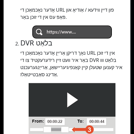
אָדער נאָכמאַכן די URL פון דיין ווידעא / אַודיאָ און
פּאַפּ עס אין די זוכן באַר.
DVR בלאַט
נאָך דריקן אַרייַן אָדער נאָכמאַכן די URL אין די זוכן
באַר איר וועט זיין רידערעקטיד צו די DVR בלאַט ווו
איר קענען שטעלן קיין קאַנפיגיעריישאַן, אַרייַנגערעכנט
אַדינג סאַבטייטאַלז.