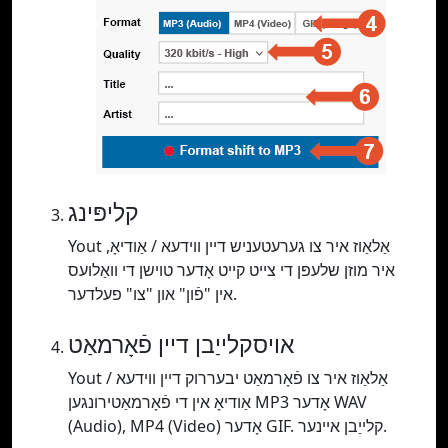
קליפּינג
Yout אַלאַוז איר צו גערעטעניש דיין ווידעא / אַודיאָ,
איר מוזן שלעפּן די צייט קייט אָדער טוישן די וואַלועס
אין "פֿון" און "צו" פעלדער.
אויסקלייַבן דיין פֿאָרמאַט
Yout אַלאַוז איר צו פֿאָרמאַט יבעררוק דיין ווידעא /
אַודיאָ אין די פֿאָרמאַטירונגען MP3 אָדער WAV
(Audio), MP4 (Video) אָדער GIF. קלייַבן איינער.