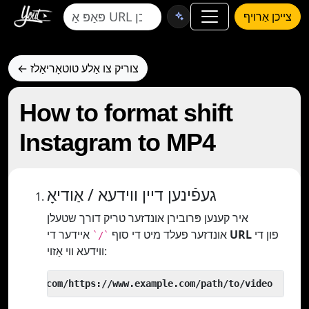
צייכן אַרויף
← צוריק צו אַלע טוטאָריאַלז
How to format shift
Instagram to MP4
געפֿינען דיין ווידעא / אַודיאָ
איר קענען פּרובירן אונדזער טריק דורך שטעלן
פון די
URL
איידער די
אונדזער פעלד מיט די סוף
`/`
ווידעא ווי אַזוי:
 yout.com/https://www.example.com/path/to/video