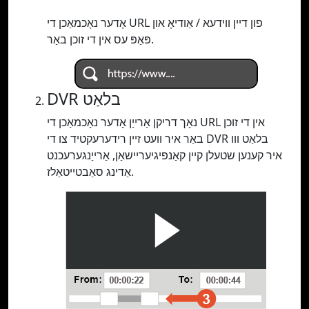
אָדער נאָכמאַכן די URL פון דיין ווידעא / אַודיאָ און
פּאַפּ עס אין די זוכן באַר.
DVR בלאַט
נאָך דריקן אַרייַן אָדער נאָכמאַכן די URL אין די זוכן
באַר איר וועט זיין רידערעקטיד צו די DVR בלאַט ווו
איר קענען שטעלן קיין קאַנפיגיעריישאַן, אַרייַנגערעכנט
אַדינג סאַבטייטאַלז.