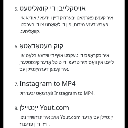
אויסקלייַבן די קוואַליטעט
איר קענען פֿאָרמאַט יבעררוק דיין ווידעא / אַודיאָ אין
פאַרשידענע מידות, פון די לאָואַסט צו די העכסטן
קוואַליטעט.
קוק מעטאַדאַטאַ
איר סקראַפּס די טעקסט אויף די ווידעא בלאַט און
לייגט אין וואָס מיר טרעפן די טיטל אָדער קינסטלער,
איר קענען דערהייַנטיקן עס.
Instagram to MP4
פֿאָרמאַט יבעררוק Instagram to MP4.
ייַנטיילן Yout.com
אויב איר ינדזשויד ניצן Yout.com ייַנטיילן עס אָדער
ווייַזן דיין פרענדז.