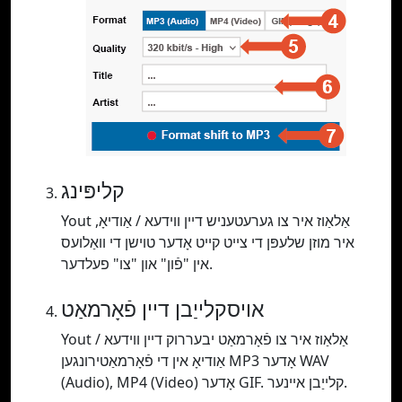
קליפּינג
Yout אַלאַוז איר צו גערעטעניש דיין ווידעא / אַודיאָ,
איר מוזן שלעפּן די צייט קייט אָדער טוישן די וואַלועס
אין "פֿון" און "צו" פעלדער.
אויסקלייַבן דיין פֿאָרמאַט
Yout אַלאַוז איר צו פֿאָרמאַט יבעררוק דיין ווידעא /
אַודיאָ אין די פֿאָרמאַטירונגען MP3 אָדער WAV
(Audio), MP4 (Video) אָדער GIF. קלייַבן איינער.