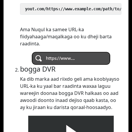
 yout.com/https://www.example.com/path/to/vide
Ama Nuqul ka samee URL-ka
fiidyahaaga/maqalkaga oo ku dheji barta
raadinta.
bogga DVR
Ka dib marka aad riixdo geli ama koobiyayso
URL-ka ku yaal bar raadinta waxaa laguu
wareejin doonaa bogga DVR halkaas oo aad
awoodi doonto inaad dejiso qaab kasta, oo
ay ku jiraan ku darista qoraal-hoosaadyo.