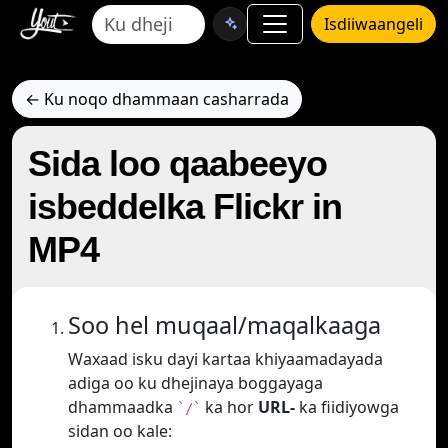
Isdiiwaangeli
← Ku noqo dhammaan casharrada
Sida loo qaabeeyo
isbeddelka Flickr in
MP4
Soo hel muqaal/maqalkaaga
Waxaad isku dayi kartaa khiyaamadayada
adiga oo ku dhejinaya boggayaga
dhammaadka
ka hor
URL-
ka fiidiyowga
`/`
sidan oo kale: