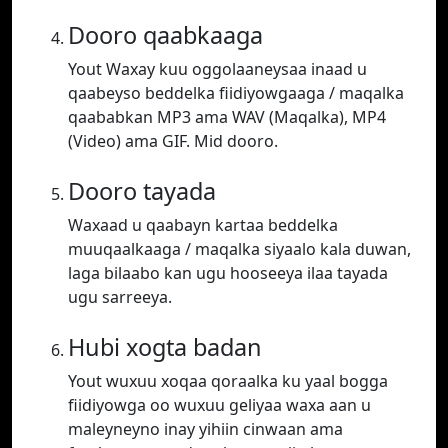
Dooro qaabkaaga
Yout Waxay kuu oggolaaneysaa inaad u
qaabeyso beddelka fiidiyowgaaga / maqalka
qaababkan MP3 ama WAV (Maqalka), MP4
(Video) ama GIF. Mid dooro.
Dooro tayada
Waxaad u qaabayn kartaa beddelka
muuqaalkaaga / maqalka siyaalo kala duwan,
laga bilaabo kan ugu hooseeya ilaa tayada
ugu sarreeya.
Hubi xogta badan
Yout wuxuu xoqaa qoraalka ku yaal bogga
fiidiyowga oo wuxuu geliyaa waxa aan u
maleyneyno inay yihiin cinwaan ama