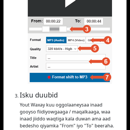
Isku duubid
Yout Waxay kuu oggolaaneysaa inaad
gooyso fiidiyowgaaga / maqalkaaga, waa
inaad jiiddo waqtiga kala duwan ama aad
bedesho qiyamka "From" iyo "To" beeraha.