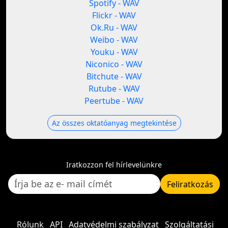
Spotify - WAV
Flickr - WAV
Ok.Ru - WAV
Weibo - WAV
Youku - WAV
Niconico - WAV
Bitchute - WAV
Rutube - WAV
Peertube - WAV
Az összes oktatóanyag megtekintése
Iratkozzon fel hírlevelünkre
Feliratkozás
Rólunk
API
Adatvédelmi szabályzat
Szolgáltatási