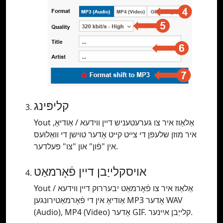
קליפּינג
Yout אַלאַוז איר צו גערעטעניש דיין ווידעא / אַודיאָ,
איר מוזן שלעפּן די צייט קייט אָדער טוישן די וואַלועס
אין "פֿון" און "צו" פעלדער.
אויסקלייַבן דיין פֿאָרמאַט
Yout אַלאַוז איר צו פֿאָרמאַט יבעררוק דיין ווידעא /
אַודיאָ אין די פֿאָרמאַטירונגען MP3 אָדער WAV
(Audio), MP4 (Video) אָדער GIF. קלייַבן איינער.