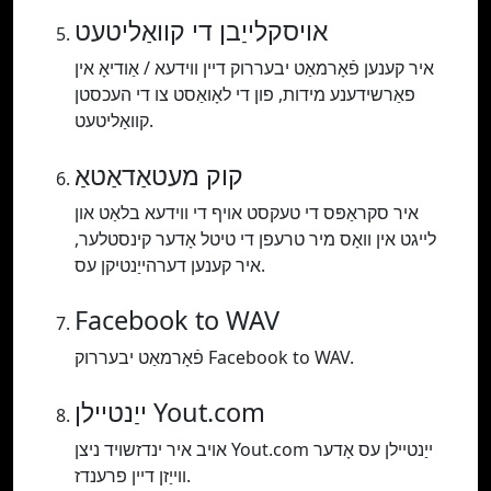
אויסקלייַבן די קוואַליטעט
איר קענען פֿאָרמאַט יבעררוק דיין ווידעא / אַודיאָ אין
פאַרשידענע מידות, פון די לאָואַסט צו די העכסטן
קוואַליטעט.
קוק מעטאַדאַטאַ
איר סקראַפּס די טעקסט אויף די ווידעא בלאַט און
לייגט אין וואָס מיר טרעפן די טיטל אָדער קינסטלער,
איר קענען דערהייַנטיקן עס.
Facebook to WAV
פֿאָרמאַט יבעררוק Facebook to WAV.
ייַנטיילן Yout.com
אויב איר ינדזשויד ניצן Yout.com ייַנטיילן עס אָדער
ווייַזן דיין פרענדז.