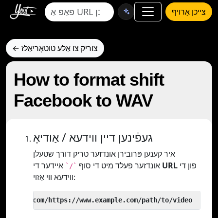
צייכן אַרויף
← צוריק צו אַלע טוטאָריאַלז
How to format shift
Facebook to WAV
געפֿינען דיין ווידעא / אַודיאָ
איר קענען פּרובירן אונדזער טריק דורך שטעלן
פון די
URL
איידער די
אונדזער פעלד מיט די סוף
`/`
ווידעא ווי אַזוי:
 yout.com/https://www.example.com/path/to/video