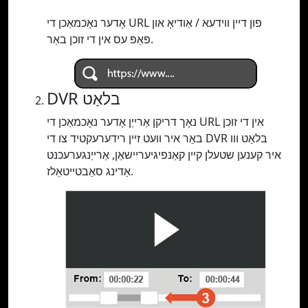
אָדער נאָכמאַכן די URL פון דיין ווידעא / אַודיאָ און
פּאַפּ עס אין די זוכן באַר.
DVR בלאַט
נאָך דריקן אַרייַן אָדער נאָכמאַכן די URL אין די זוכן
באַר איר וועט זיין רידערעקטיד צו די DVR בלאַט ווו
איר קענען שטעלן קיין קאַנפיגיעריישאַן, אַרייַנגערעכנט
אַדינג סאַבטייטאַלז.