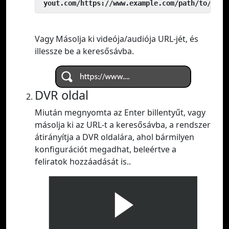
 yout.com/https://www.example.com/path/to/vide
Vagy Másolja ki videója/audiója URL-jét, és
illessze be a keresősávba.
DVR oldal
Miután megnyomta az Enter billentyűt, vagy
másolja ki az URL-t a keresősávba, a rendszer
átirányítja a DVR oldalára, ahol bármilyen
konfigurációt megadhat, beleértve a
feliratok hozzáadását is..