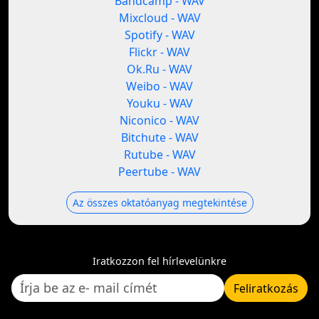
Bandcamp - WAV
Mixcloud - WAV
Spotify - WAV
Flickr - WAV
Ok.Ru - WAV
Weibo - WAV
Youku - WAV
Niconico - WAV
Bitchute - WAV
Rutube - WAV
Peertube - WAV
Az összes oktatóanyag megtekintése
Iratkozzon fel hírlevelünkre
Feliratkozás