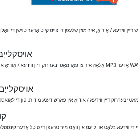
אויסקלייַב
אויסקלייַב
קו
י ווידעא בלאַט און לייגט אין וואָס מיר טרעפן די טיטל אָדער קינסטלע