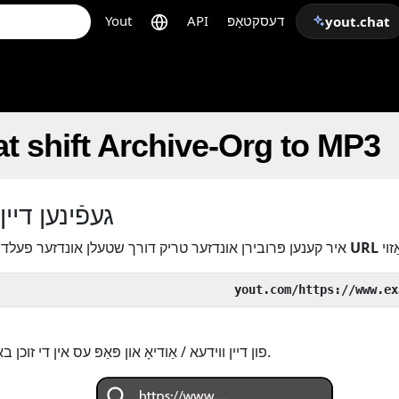
דעסקטאָפּ
API
Yout
yout.chat
t shift Archive-Org to MP3
געפֿינען דיין
URL
איידער די
איר קענען פּרובירן אונדזער טריק דורך שטעלן אונדזער פעלד
אָדער נאָכמאַכן די URL פון דיין ווידעא / אַודיאָ און פּאַפּ עס אין די זוכן באַר.