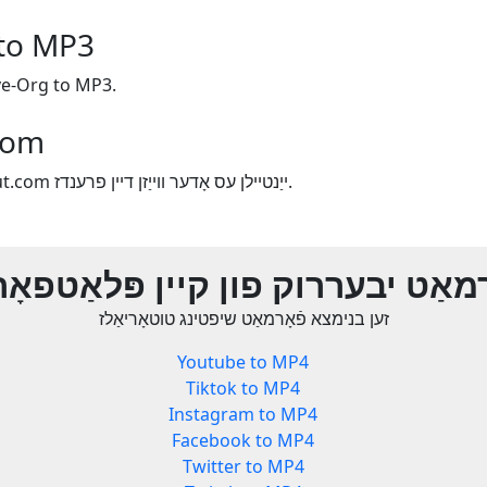
 to MP3
פֿאָרמאַט יבעררוק g to MP3
ייַנטי
אויב איר ינדזשויד ניצן Yout.com ייַנטיילן עס אָדער ווייַזן דיין פרענדז.
רמאַט יבעררוק פון קיין פּלאַטפאָ
זען בנימצא פֿאָרמאַט שיפטינג טוטאָריאַלז
Youtube to MP4
Tiktok to MP4
Instagram to MP4
Facebook to MP4
Twitter to MP4