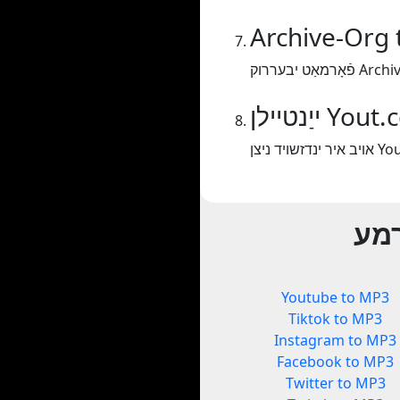
Archive-Org
Archive-Or.
ילן Yout.com
רמע
Youtube to MP3
Tiktok to MP3
Instagram to MP3
Facebook to MP3
Twitter to MP3