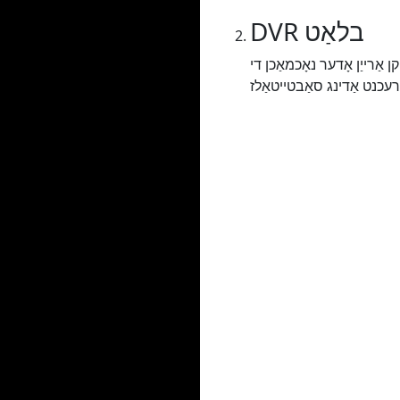
DVR בלאַט
מאַכן די URL אין די זוכן באַר איר וועט זיין רידערעקטיד צו די DVR בלאַט ווו איר קענען שטעלן קיין