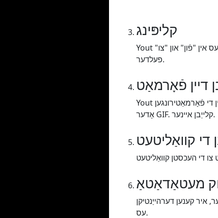
קליפּינג
Yout אַלאַוז איר צו גערעטעניש דיין ווידעא / אַודיאָ, איר מוזן שלעפּן די צייט קייט אָדער טוישן די וואַלועס אין "פֿון" און "צו"
פעלדער.
ן דיין פֿאָרמאַט
Yout אַלאַוז איר צו פֿאָרמאַט יבעררוק דיין ווידעא / אַודיאָ אין די פֿאָרמאַטירונגען MP3 אָדער WAV (Audio), MP4 (Video)
אָדער GIF. קלייַבן איינער.
ן די קוואַליטעט
ק מעטאַדאַטאַ
ר, איר קענען דערהייַנטיקן
עס.