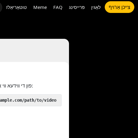
צייכן אַרויף
לאָגין
פּרייסינג
FAQ
Meme
טוטאָריאַלז
פון די ווידעא ווי אַזוי:
 yout.com/https://www.example.com/path/to/video