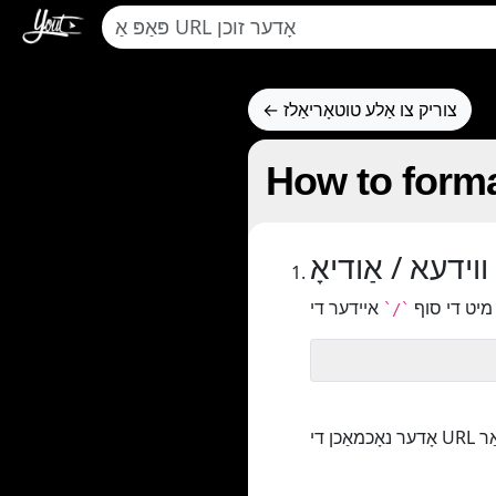
← צוריק צו אַלע טוטאָריאַלז
How to forma
 ווידעא / אַודיאָ
 מיט די סוף
`/`