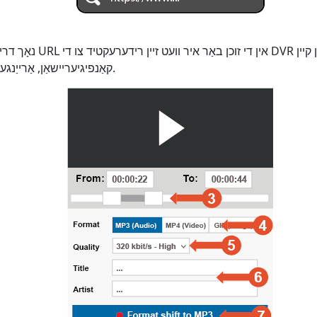
נאָך דריקן אַרייַן אָדער נאָכ
קאַנפיגיעריישאַן, אַרייַנגערעכנט אַדינג סאַבטייטאַלז.