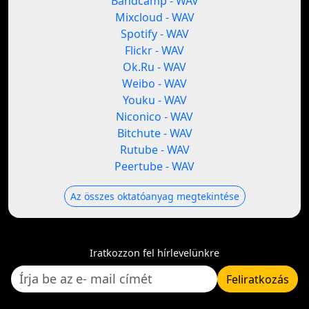
Bandcamp - WAV
Mixcloud - WAV
Spotify - WAV
Flickr - WAV
Ok.Ru - WAV
Weibo - WAV
Youku - WAV
Niconico - WAV
Bitchute - WAV
Rutube - WAV
Peertube - WAV
Az összes oktatóanyag megtekintése
Iratkozzon fel hírlevelünkre
Feliratkozás