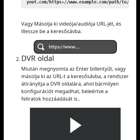
 yout.com/https://www.example.com/path/to/vide
Vagy Másolja ki videója/audiója URL-jét, és
illessze be a keresősávba.
DVR oldal
Miután megnyomta az Enter billentyűt, vagy
másolja ki az URL-t a keresősávba, a rendszer
átirányítja a DVR oldalára, ahol bármilyen
konfigurációt megadhat, beleértve a
feliratok hozzáadását is..