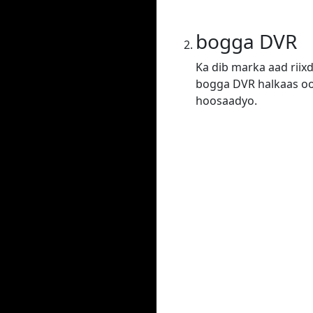
bogga DVR
Ka dib marka aad riix
bogga DVR halkaas oo 
hoosaadyo.