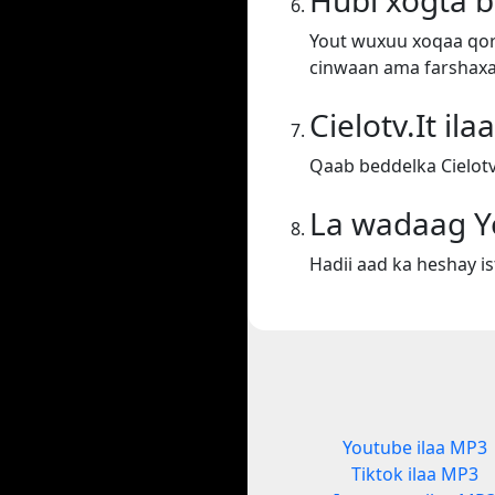
Hubi xogta 
Yout wuxuu xoqaa qora
cinwaan ama farshaxa
Cielotv.It il
Qaab beddelka Cielotv.
La wadaag Y
Hadii aad ka heshay i
Youtube ilaa MP3
Tiktok ilaa MP3