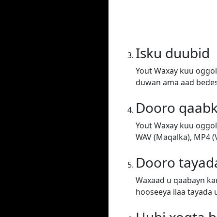
Isku duubid
Yout Waxay kuu oggol
duwan ama aad bedesh
Dooro qaab
Yout Waxay kuu oggol
WAV (Maqalka), MP4 (V
Dooro tayad
Waxaad u qaabayn kar
hooseeya ilaa tayada 