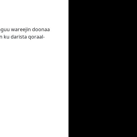
laguu wareejin doonaa
 ku darista qoraal-