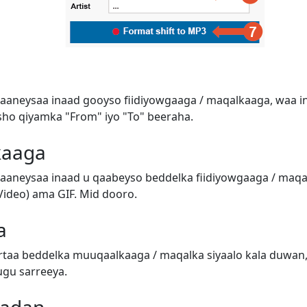
aaneysaa inaad gooyso fiidiyowgaaga / maqalkaaga, waa in
o qiyamka "From" iyo "To" beeraha.
kaaga
aaneysaa inaad u qaabeyso beddelka fiidiyowgaaga / ma
ideo) ama GIF. Mid dooro.
a
taa beddelka muuqaalkaaga / maqalka siyaalo kala duwan,
ugu sarreeya.