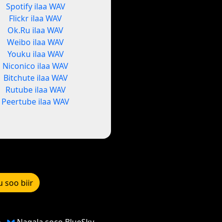
Spotify ilaa WAV
Flickr ilaa WAV
Ok.Ru ilaa WAV
Weibo ilaa WAV
Youku ilaa WAV
Niconico ilaa WAV
Bitchute ilaa WAV
Rutube ilaa WAV
Peertube ilaa WAV
u soo biir