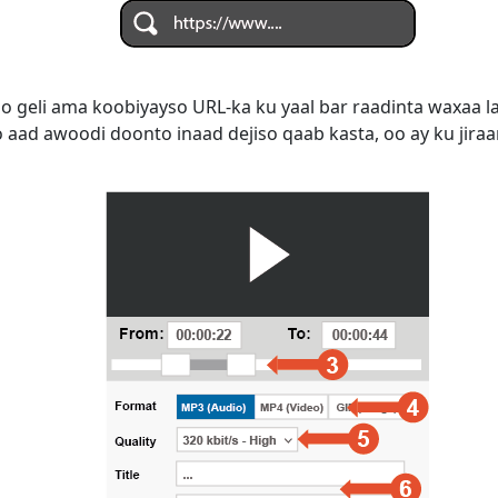
do geli ama koobiyayso URL-ka ku yaal bar raadinta waxaa 
aad awoodi doonto inaad dejiso qaab kasta, oo ay ku jiraan