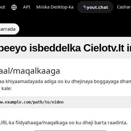
out
API
Miiska Desktop-ka
Cashar
yout.chat
arrada
beeyo isbeddelka Cielotv.It 
aal/maqalkaaga
rtaa khiyaamadayada adiga oo ku dhejinaya boggayaga d
 kale:
ww.example.com/path/to/video
RL-ka fiidyahaaga/maqalkaga oo ku dheji barta raadinta.