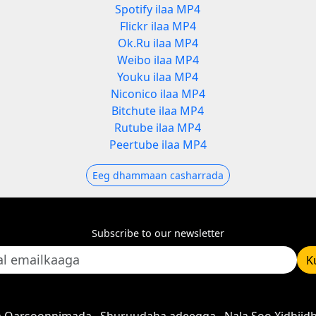
Spotify ilaa MP4
Flickr ilaa MP4
Ok.Ru ilaa MP4
Weibo ilaa MP4
Youku ilaa MP4
Niconico ilaa MP4
Bitchute ilaa MP4
Rutube ilaa MP4
Peertube ilaa MP4
Eeg dhammaan casharrada
Subscribe to our newsletter
K