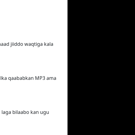
aad jiiddo waqtiga kala
qalka qaababkan MP3 ama
 laga bilaabo kan ugu