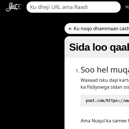
Y
← Ku noqo dhammaan cash
Sida loo qaa
Soo hel muq
Waxaad isku dayi ka
ka fiidiyowga sidan oo
 yout.com/https://w
Ama Nuqul ka samee U