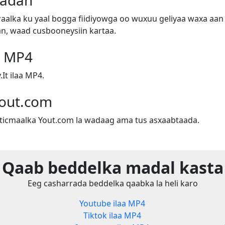
badan
alka ku yaal bogga fiidiyowga oo wuxuu geliyaa waxa aan 
n, waad cusbooneysiin kartaa.
aa MP4
It ilaa MP4.
out.com
sticmaalka Yout.com la wadaag ama tus asxaabtaada.
Qaab beddelka madal kasta
Eeg casharrada beddelka qaabka la heli karo
Youtube ilaa MP4
Tiktok ilaa MP4