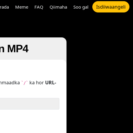
Isdiiwaangeli
rada
Meme
FAQ
Qiimaha
Soo gal
in MP4
hammaadka
ka hor
URL-
`/`