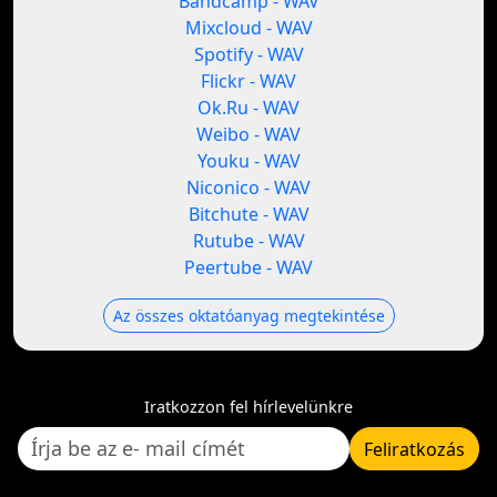
Bandcamp - WAV
Mixcloud - WAV
Spotify - WAV
Flickr - WAV
Ok.Ru - WAV
Weibo - WAV
Youku - WAV
Niconico - WAV
Bitchute - WAV
Rutube - WAV
Peertube - WAV
Az összes oktatóanyag megtekintése
Iratkozzon fel hírlevelünkre
Feliratkozás