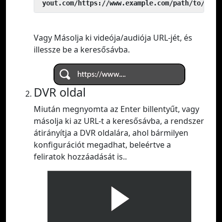
 yout.com/https://www.example.com/path/to/vide
Vagy Másolja ki videója/audiója URL-jét, és
illessze be a keresősávba.
DVR oldal
Miután megnyomta az Enter billentyűt, vagy
másolja ki az URL-t a keresősávba, a rendszer
átirányítja a DVR oldalára, ahol bármilyen
konfigurációt megadhat, beleértve a
feliratok hozzáadását is..