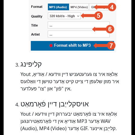
קליפּינג
Yout אַלאַוז איר צו גערעטעניש דיין ווידעא / אַודיאָ,
איר מוזן שלעפּן די צייט קייט אָדער טוישן די וואַלועס
אין "פֿון" און "צו" פעלדער.
אויסקלייַבן דיין פֿאָרמאַט
Yout אַלאַוז איר צו פֿאָרמאַט יבעררוק דיין ווידעא /
אַודיאָ אין די פֿאָרמאַטירונגען MP3 אָדער WAV
(Audio), MP4 (Video) אָדער GIF. קלייַבן איינער.