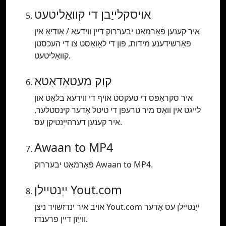
אויסקלייַבן די קוואַליטעט
איר קענען פֿאָרמאַט יבעררוק דיין ווידעא / אַודיאָ אין
פאַרשידענע מידות, פון די לאָואַסט צו די העכסטן
קוואַליטעט.
קוק מעטאַדאַטאַ
איר סקראַפּס די טעקסט אויף די ווידעא בלאַט און
לייגט אין וואָס מיר טרעפן די טיטל אָדער קינסטלער,
איר קענען דערהייַנטיקן עס.
Awaan to MP4
פֿאָרמאַט יבעררוק Awaan to MP4.
ייַנטיילן Yout.com
אויב איר ינדזשויד ניצן Yout.com ייַנטיילן עס אָדער
ווייַזן דיין פרענדז.