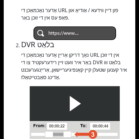
אָדער נאָכמאַכן די URL פון דיין ווידעא / אַודיאָ און
פּאַפּ עס אין די זוכן באַר.
DVR בלאַט
נאָך דריקן אַרייַן אָדער נאָכמאַכן די URL אין די זוכן
באַר איר וועט זיין רידערעקטיד צו די DVR בלאַט ווו
איר קענען שטעלן קיין קאַנפיגיעריישאַן, אַרייַנגערעכנט
אַדינג סאַבטייטאַלז.