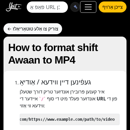
צייכן אַרויף
← צוריק צו אַלע טוטאָריאַלז
How to format shift
Awaan to MP4
געפֿינען דיין ווידעא / אַודיאָ
איר קענען פּרובירן אונדזער טריק דורך שטעלן
פון די
URL
איידער די
אונדזער פעלד מיט די סוף
`/`
ווידעא ווי אַזוי:
 yout.com/https://www.example.com/path/to/video