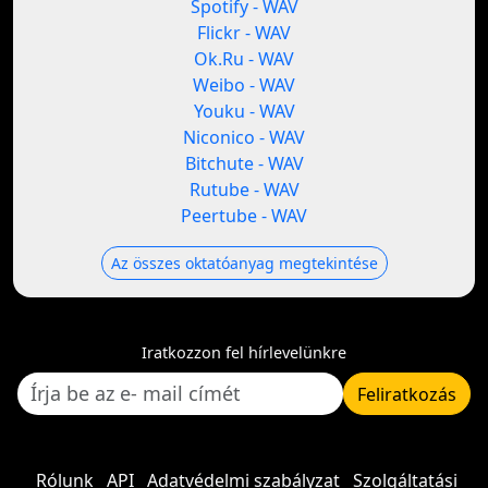
Spotify - WAV
Flickr - WAV
Ok.Ru - WAV
Weibo - WAV
Youku - WAV
Niconico - WAV
Bitchute - WAV
Rutube - WAV
Peertube - WAV
Az összes oktatóanyag megtekintése
Iratkozzon fel hírlevelünkre
Feliratkozás
Rólunk
API
Adatvédelmi szabályzat
Szolgáltatási