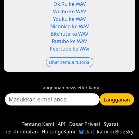
Ok.Ru ke WAV
Weibo ke WAV
Youku ke WAV
Niconico ke WAV
Bitchute ke WAV
Rutube ke WAV
Peertube ke WAV
Lihat semua tutorial
Langganan newsletter kami
Langganan
Tentang Kami
API
Dasar Privasi
Syarat
perkhidmatan
Hubungi Kami
Ikuti kami di BlueSky