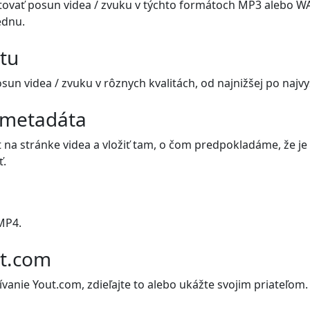
ovať posun videa / zvuku v týchto formátoch MP3 alebo WA
ednu.
itu
n videa / zvuku v rôznych kvalitách, od najnižšej po najvyš
 metadáta
 na stránke videa a vložiť tam, o čom predpokladáme, že je 
ť.
MP4.
ut.com
vanie Yout.com, zdieľajte to alebo ukážte svojim priateľom.