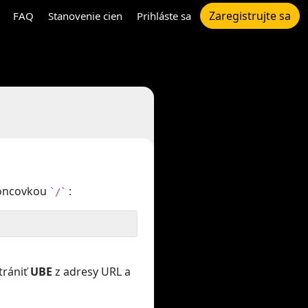
Zaregistrujte sa
FAQ
Stanovenie cien
Prihláste sa
koncovkou
:
`/`
trániť
UBE
z adresy URL a