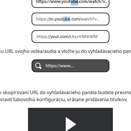
su URL svojho videa/audia a vložte ju do vyhľadávacieho pan
bo skopírovaní URL do vyhľadávacieho panela budete presm
taviť ľubovoľnú konfiguráciu, vrátane pridávania titulkov.