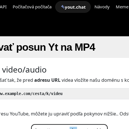
API
Počítačová počítača
Návody
Meme
yout.chat
vať posun Yt na MP4
e video/audio
šať tak, že pred
adresu URL
videa vložíte našu doménu s 
ww.example.com/cesta/k/videu
resu YouTube, môžete ju upraviť podľa pokynov nižšie.. Ods