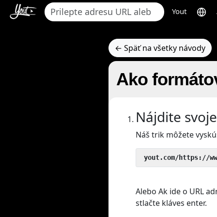
Yout
← Späť na všetky návody
Ako formáto
Nájdite svoj
Náš trik môžete vyskú
 yout.com/https://w
Alebo Ak ide o URL ad
stlačte kláves enter.