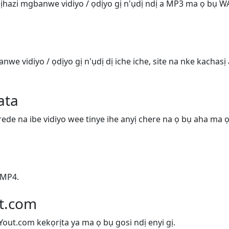
 ịhazi mgbanwe vidiyo / ọdịyo gị n'ụdị ndị a MP3 ma ọ bụ W
nwe vidiyo / ọdịyo gị n'ụdị dị iche iche, site na nke kachasị
ata
de na ibe vidiyo wee tinye ihe anyị chere na ọ bụ aha ma ọ 
 MP4.
ut.com
 Yout.com kekọrịta ya ma ọ bụ gosi ndị enyi gị.