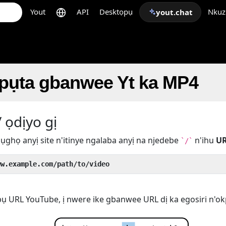
Yout
API
Desktọpụ
Nkuz
yout.chat
epụta gbanwee Yt ka MP4
 ọdịyo gị
ụghọ anyị site n'itinye ngalaba anyị na njedebe
n'ihu
U
`/`
ww.example.com/path/to/video
ụ URL YouTube, ị nwere ike gbanwee URL dị ka egosiri n'o