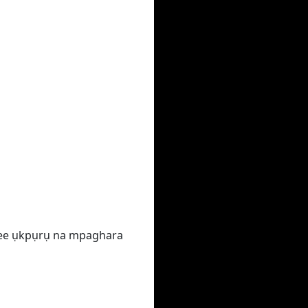
nwee ụkpụrụ na mpaghara