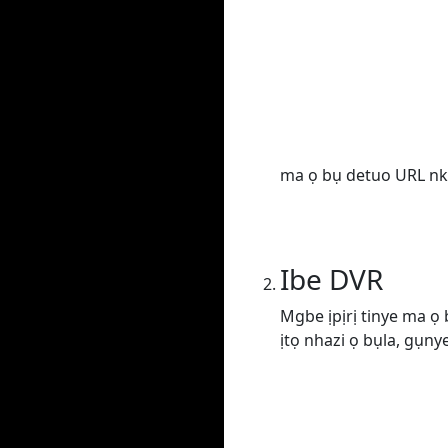
ma ọ bụ detuo URL nke
Ibe DVR
Mgbe ịpịrị tinye ma ọ
ịtọ nhazi ọ bụla, gụn