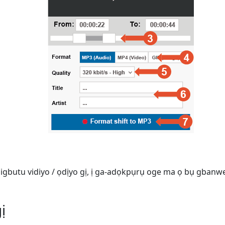
 igbutu vidiyo / ọdịyo gị, ị ga-adọkpụrụ oge ma ọ bụ gba
ị