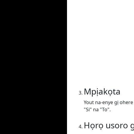
Mpịakọta
Yout na-enye gị ohere
"Si" na "To".
Họrọ usoro g