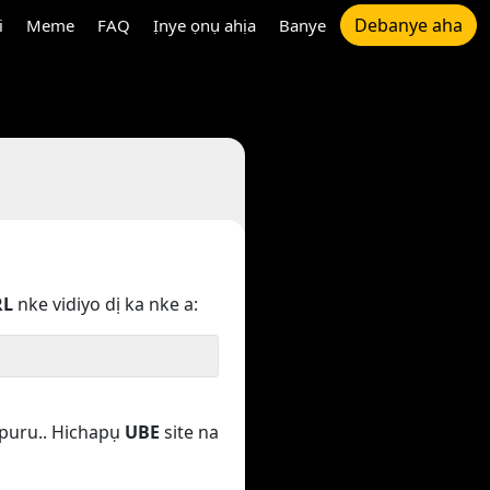
Debanye aha
i
Meme
FAQ
Ịnye ọnụ ahịa
Banye
RL
nke vidiyo dị ka nke a:
kpuru.. Hichapụ
UBE
site na