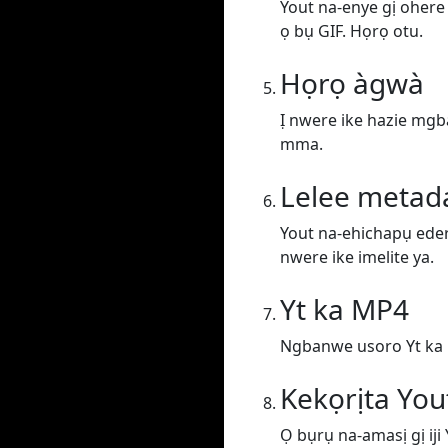
Yout na-enye gị ohere
ọ bụ GIF. Họrọ otu.
Họrọ àgwà
Ị nwere ike hazie mgba
mma.
Lelee metad
Yout na-ehichapụ edere
nwere ike imelite ya.
Yt ka MP4
Ngbanwe usoro Yt ka
Kekọrịta Yo
Ọ bụrụ na-amasị gị iji