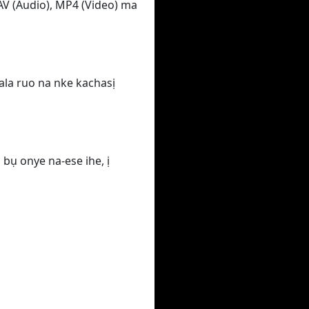
AV (Audio), MP4 (Video) ma
 ala ruo na nke kachasị
bụ onye na-ese ihe, ị