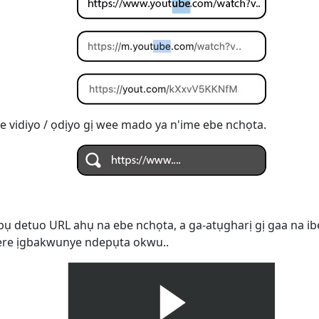
 vidiyo / ọdịyo gị wee mado ya n'ime ebe nchọta.
 bụ detuo URL ahụ na ebe nchọta, a ga-atụgharị gị gaa na ib
yere ịgbakwunye ndepụta okwu..