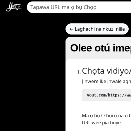
← Laghachi na nkuzi niile
Olee otú im
Chọta vidiyo/
Ị nwere ike ịnwale agh
 yout.com/https://w
Ma ọ bụ Ọ bụrụ na ọ b
URL wee pịa tinye.