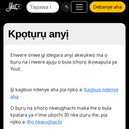
Debanye aha
Kpọtụrụ anyị
Enwere onwe gị ịdegara anyị akwụkwọ ma ọ
bụrụ na ị nwere ajụjụ ọ bụla ịchọrọ ịkọwapụta ya
Yout.
Iji kagbuo ndenye aha pịa njikọ a:
Kagbuo ndenye
aha
Ọ bụrụ na ịchọrọ nkwụghachi maka ihe ọ bụla
kpatara ya n'ime ụbọchị 30 nke ịzụrụ ihe, pịa
njikọ a:
Rịọ nkwụghachi