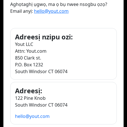
Aghọtaghị ụgwọ, ma ọ bụ nwee nsogbu ọzọ?
Email anyị:
hello@yout.com
Adreesị nzipu ozi:
Yout LLC
Attn: Yout.com
850 Clark st.
P.O. Box 1232
South Windsor CT 06074
Adreesị:
122 Pine Knob
South Windsor CT 06074
hello@yout.com