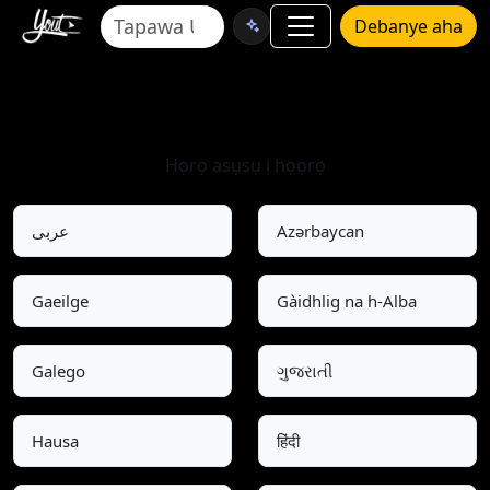
Debanye aha
Họrọ Asụsụ
Họrọ asụsụ ị họọrọ
عربى
Azərbaycan
Gaeilge
Gàidhlig na h-Alba
Galego
ગુજરાતી
Hausa
हिंदी