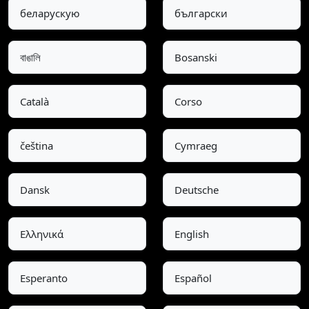
беларускую
български
বাঙালি
Bosanski
Català
Corso
čeština
Cymraeg
Dansk
Deutsche
Ελληνικά
English
Esperanto
Español