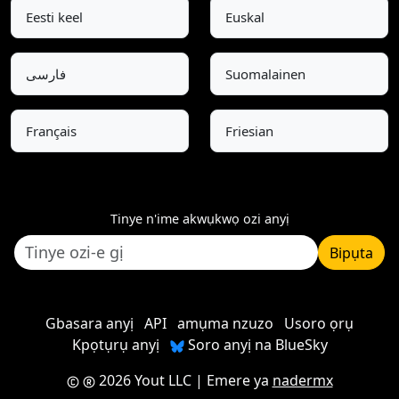
Eesti keel
Euskal
فارسی
Suomalainen
Français
Friesian
Tinye n'ime akwụkwọ ozi anyị
Bipụta
Gbasara anyị
API
amụma nzuzo
Usoro ọrụ
Kpọtụrụ anyị
Soro anyị na BlueSky
2026 Yout LLC
| Emere ya
nadermx