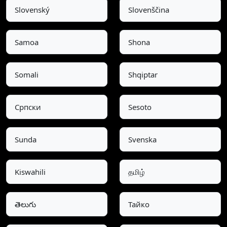
Slovenský
Slovenščina
Samoa
Shona
Somali
Shqiptar
Српски
Sesoto
Sunda
Svenska
Kiswahili
தமிழ்
తెలుగు
Тайко