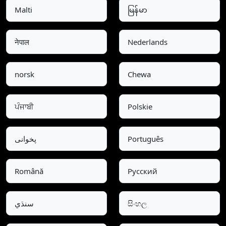
Malti
မြန်မာ
नेपाल
Nederlands
norsk
Chewa
ਪੰਜਾਬੀ
Polskie
پخوانی
Português
Română
Pусский
سنڌي
සිංහල