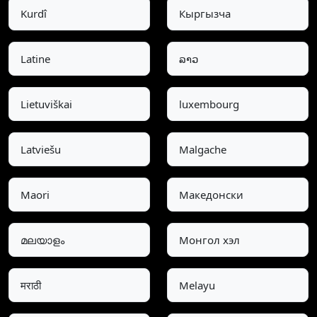
Kurdî
Кыргызча
Latine
ລາວ
Lietuviškai
luxembourg
Latviešu
Malgache
Maori
Македонски
മലയാളം
Монгол хэл
मराठी
Melayu