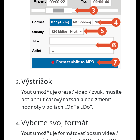
Výstrižok
Yout umožňuje orezať video / zvuk, musíte
potiahnuť časový rozsah alebo zmeniť
hodnoty v poliach „Od“ a „Do“.
Vyberte svoj formát
Yout umožňuje formátovať posun videa /