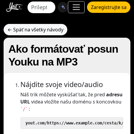
Zaregistrujte sa
← Späť na všetky návody
Ako formátovať posun
Youku na MP3
Nájdite svoje video/audio
Náš trik môžete vyskúšať tak, že pred
adresu
URL
videa vložíte našu doménu s koncovkou
:
`/`
 yout.com/https://www.example.com/cesta/k/vide