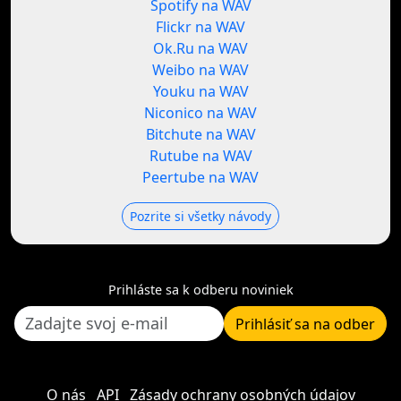
Spotify na WAV
Flickr na WAV
Ok.Ru na WAV
Weibo na WAV
Youku na WAV
Niconico na WAV
Bitchute na WAV
Rutube na WAV
Peertube na WAV
Pozrite si všetky návody
Prihláste sa k odberu noviniek
Prihlásiť sa na odber
O nás
API
Zásady ochrany osobných údajov