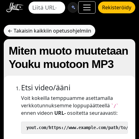
Rekisteröidy
← Takaisin kaikkiin opetusohjelmiin
Miten muoto muutetaan
Youku muotoon MP3
Etsi video/ääni
Voit kokeilla temppuamme asettamalla
verkkotunnuksemme loppupäätteellä
`/`
ennen videon
URL-
osoitetta seuraavasti:
 yout.com/https://www.example.com/path/to/vide