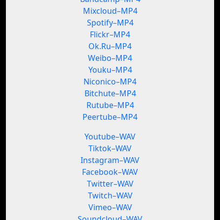
Mixcloud–MP4
Spotify–MP4
Flickr–MP4
Ok.Ru–MP4
Weibo–MP4
Youku–MP4
Niconico–MP4
Bitchute–MP4
Rutube–MP4
Peertube–MP4
Youtube–WAV
Tiktok–WAV
Instagram–WAV
Facebook–WAV
Twitter–WAV
Twitch–WAV
Vimeo–WAV
Soundcloud–WAV