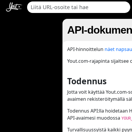
API-dokument
API-hinnoittelun
näet napsau
Yout.com-rajapinta sijaitsee
Todennus
Jotta voit käyttää Yout.com-so
avaimen rekisteröitymällä sä
Todennus API:lla hoidetaan HT
API-avaimesi muodossa
YOUR
Turvallisuussyistä kaikki py