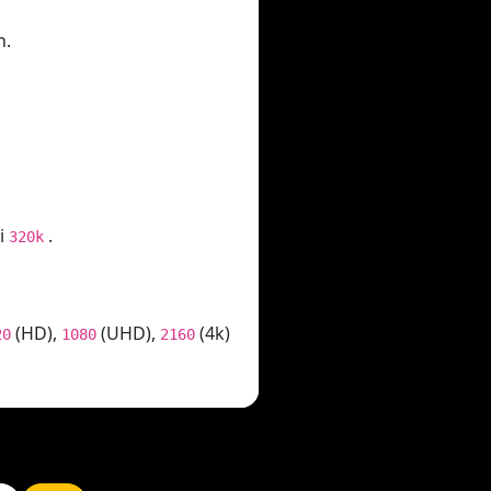
n.
i
.
320k
(HD),
(UHD),
(4k)
20
1080
2160