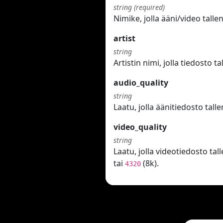
string (required)
Nimike, jolla ääni/video tal
artist
string
Artistin nimi, jolla tiedosto t
audio_quality
string
Laatu, jolla äänitiedosto tall
video_quality
string
Laatu, jolla videotiedosto tal
tai
(8k).
4320