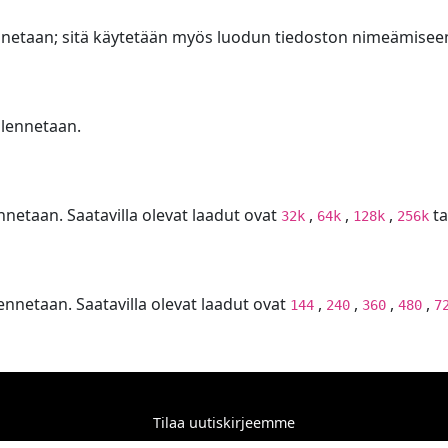
lennetaan; sitä käytetään myös luodun tiedoston nimeämisee
allennetaan.
ennetaan. Saatavilla olevat laadut ovat
,
,
,
ta
32k
64k
128k
256k
lennetaan. Saatavilla olevat laadut ovat
,
,
,
,
144
240
360
480
7
Tilaa uutiskirjeemme