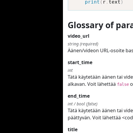
print
(
r
.
text
)
Glossary of pa
video_url
string (required)
Äänen/videon URL-osoite bas
start_time
int
Tätä käytetään äänen tai vid
alkavan. Voit lähettää
o
false
end_time
int / bool (false)
Tätä käytetään äänen tai vid
päättyvän. Voit lähettää <cod
title