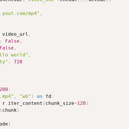
.yout.com/mp4"
,
 video_url
,
:
False
,
False
,
llo world"
,
ty"
:
720
200
:
.mp4"
,
"wb"
)
as
 fd
:
 r
.
iter_content
(
chunk_size
=
128
)
:
(
chunk
)
ode
)