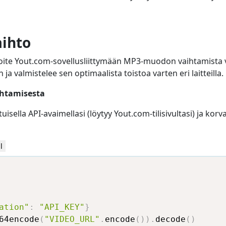
ihto
ite Yout.com-sovellusliittymään MP3-muodon vaihtamista v
a valmistelee sen optimaalista toistoa varten eri laitteilla.
htamisesta
uisella API-avaimellasi (löytyy Yout.com-tilisivultasi) ja k
l
ation"
:
"API_KEY"
}
64encode
(
"VIDEO_URL"
.
encode
(
)
)
.
decode
(
)