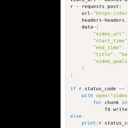
r 
=
 requests
.
post
(
    url
=
"https://dvr
    headers
=
headers
,
    data
=
{
"video_url"
:
"start_time"
"end_time"
:
"title"
:
"he
"video_quali
}
)
if
 r
.
status_code 
==
with
open
(
"video
for
 chunk 
in
            fd
.
write
else
:
print
(
r
.
status_c