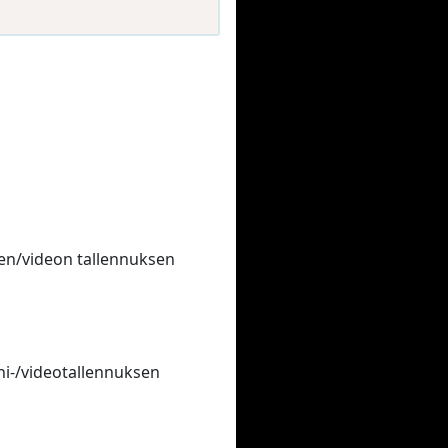
nen/videon tallennuksen
ni-/videotallennuksen