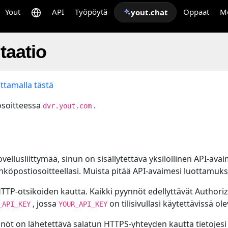
Yout
API
Työpöytä
Oppaat
M
yout.chat
aatio
ttamalla tästä
 osoitteessa
.
dvr.yout.com
vellusliittymää, sinun on sisällytettävä yksilöllinen API-avai
hköpostiosoitteellasi. Muista pitää API-avaimesi luottamuks
TP-otsikoiden kautta. Kaikki pyynnöt edellyttävät Authoriza
, jossa
on tilisivullasi käytettävissä ol
_API_KEY
YOUR_API_KEY
ynnöt on lähetettävä salatun HTTPS-yhteyden kautta tietojes