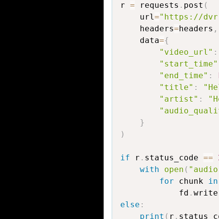
r 
=
 requests
.
post
(
    url
=
"https://dvr
    headers
=
headers
,
    data
=
{
"video_url"
:
"start_time"
"end_time"
:
"title"
:
"He
"artist"
:
"H
"audio_quali
}
)
if
 r
.
status_code 
==
with
open
(
"audio
for
 chunk 
in
            fd
.
write
else
:
print
(
r
.
status_c