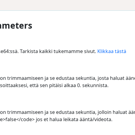
rameters
e64:ssä. Tarkista kaikki tukemamme sivut.
Klikkaa tästä
eon trimmaamiseen ja se edustaa sekuntia, josta haluat ää
soittaaksesi, että sen pitäisi alkaa 0. sekunnista.
eon trimmaamiseen ja se edustaa sekuntia, jolloin haluat ää
e>false</code> jos et halua leikata ääntä/videota.