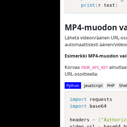
print
(
r
.
text
)
MP4-muodon va
Lähetä videon/äänen URL-oso
automaattisesti äänen/videon j
Esimerkki MP4-muodon vai
Korvaa
ainutlaat
YOUR_API_KEY
URL-osoitteella:
Python
JavaScript
PHP
Shel
import
import
 base64

headers 
=
{
"Authoriz
video_url 
=
 base64
.
b