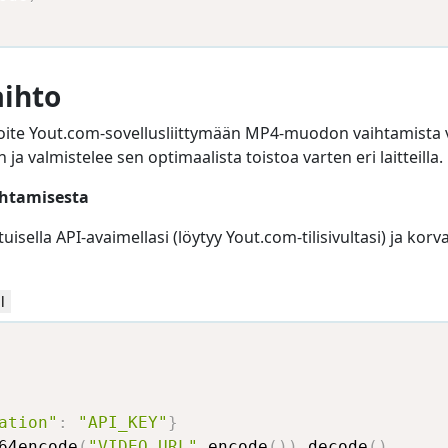
ihto
ite Yout.com-sovellusliittymään MP4-muodon vaihtamista v
a valmistelee sen optimaalista toistoa varten eri laitteilla.
htamisesta
uisella API-avaimellasi (löytyy Yout.com-tilisivultasi) ja k
l
ation"
:
"API_KEY"
}
64encode
(
"VIDEO_URL"
.
encode
(
)
)
.
decode
(
)