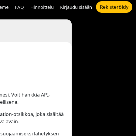
Rekisteröidy
eme
FAQ
Hinnoittelu
Kirjaudu sisään
mesi. Voit hankkia API-
ellisena.
tion-otsikkoa, joka sisältää
eva avain.
i suojaamiseksi lähetyksen