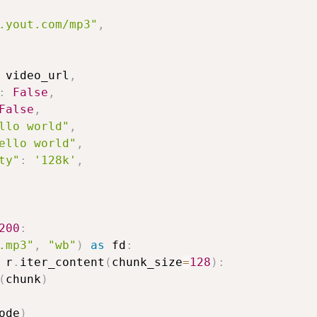
.yout.com/mp3"
,
 video_url
,
:
False
,
False
,
llo world"
,
ello world"
,
ty"
:
'128k'
,
200
:
.mp3"
,
"wb"
)
as
 fd
:
 r
.
iter_content
(
chunk_size
=
128
)
:
(
chunk
)
ode
)