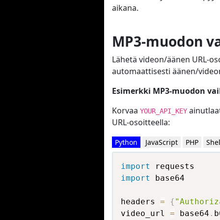
aikana.
MP3-muodon va
Lähetä videon/äänen URL-oso
automaattisesti äänen/videon j
Esimerkki MP3-muodon vai
Korvaa
ainutlaat
YOUR_API_KEY
URL-osoitteella:
Python
JavaScript
PHP
Shel
import
import
 base64

headers 
=
{
"Authoriz
video_url 
=
 base64
.
b