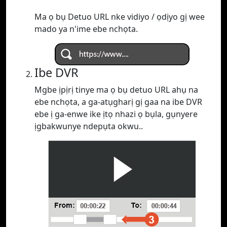
Ma ọ bụ Detuo URL nke vidiyo / ọdịyo gị wee
mado ya n'ime ebe nchọta.
Ibe DVR
Mgbe ịpịrị tinye ma ọ bụ detuo URL ahụ na
ebe nchọta, a ga-atụgharị gị gaa na ibe DVR
ebe ị ga-enwe ike ịtọ nhazi ọ bụla, gụnyere
ịgbakwunye ndepụta okwu..