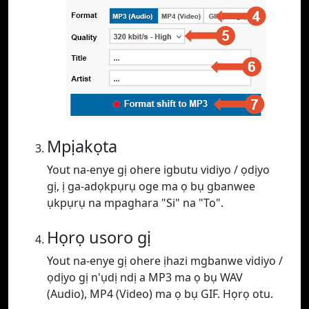
Mpịakọta
Yout na-enye gị ohere igbutu vidiyo / ọdịyo
gị, ị ga-adọkpụrụ oge ma ọ bụ gbanwee
ụkpụrụ na mpaghara "Si" na "To".
Họrọ usoro gị
Yout na-enye gị ohere ịhazi mgbanwe vidiyo /
ọdịyo gị n'ụdị ndị a MP3 ma ọ bụ WAV
(Audio), MP4 (Video) ma ọ bụ GIF. Họrọ otu.