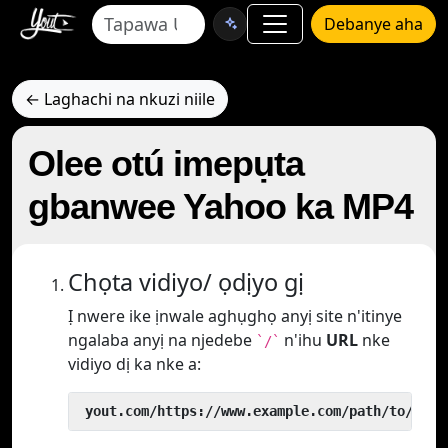
Debanye aha
← Laghachi na nkuzi niile
Olee otú imepụta
gbanwee Yahoo ka MP4
Chọta vidiyo/ ọdịyo gị
Ị nwere ike ịnwale aghụghọ anyị site n'itinye
ngalaba anyị na njedebe
n'ihu
URL
nke
`/`
vidiyo dị ka nke a:
 yout.com/https://www.example.com/path/to/vide