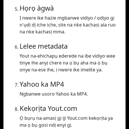
Họrọ àgwà
Ị nwere ike hazie mgbanwe vidiyo / ọdịyo gị
n'ụdị dị iche iche, site na nke kachasị ala ruo
na nke kachasị mma.
Lelee metadata
Yout na-ehichapụ ederede na ibe vidiyo wee
tinye ihe anyị chere na ọ bụ aha ma ọ bụ
onye na-ese ihe, ị nwere ike imelite ya.
Yahoo ka MP4
Ngbanwe usoro Yahoo ka MP4.
Kekọrịta Yout.com
Ọ bụrụ na-amasị gị iji Yout.com kekọrịta ya
ma ọ bụ gosi ndị enyi gị.