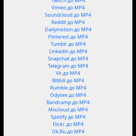
Twitch до MP4
Vimeo до MP4
Soundcloud до MP4
Reddit до MP4
Dailymotion до MP4
Pinterest до MP4
Tumblr до MP4
Linkedin до MP4
Snapchat до MP4
Telegram до MP4
Vk до MP4
Bilibili до MP4
Rumble до MP4
Odysee до MP4
Bandcamp до MP4
Mixcloud до MP4
Spotify до MP4
Flickr до MP4
Ok.Ru до MP4