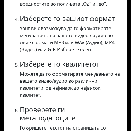
вредностите во полињата „Од“ и „до“.
Изберете го вашиот формат
Yout ви овозможува да го форматирате
менувањето на вашето видео / аудио во
овие формати MP3 или WAV (Аудио), MP4
(Видео) или GIF. Изберете еден.
Изберете го квалитетот
Можете да го форматирате менувањето на
вашето видео/аудио во различни
квалитети, од најнизок до највисок
квалитет.
Проверете ги
метаподатоците
Го бришете текстот на страницата со