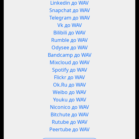
Linkedin до WAV
Snapchat до WAV
Telegram до WAV
Vk до WAV
Bilibili до WAV
Rumble до WAV
Odysee до WAV
Bandcamp до WAV
Mixcloud до WAV
Spotify до WAV
Flickr до WAV
Ok.Ru до WAV
Weibo до WAV
Youku до WAV
Niconico до WAV
Bitchute до WAV
Rutube до WAV
Peertube до WAV