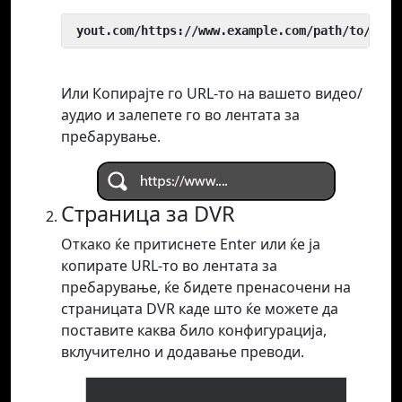
 yout.com/https://www.example.com/path/to/vide
Или Копирајте го URL-то на вашето видео/
аудио и залепете го во лентата за
пребарување.
Страница за DVR
Откако ќе притиснете Enter или ќе ја
копирате URL-то во лентата за
пребарување, ќе бидете пренасочени на
страницата DVR каде што ќе можете да
поставите каква било конфигурација,
вклучително и додавање преводи.