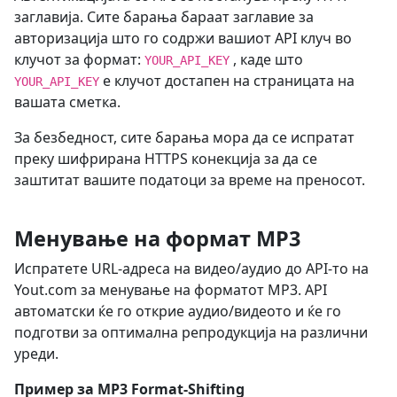
заглавија. Сите барања бараат заглавие за
авторизација што го содржи вашиот API клуч во
клучот за формат:
, каде што
YOUR_API_KEY
е клучот достапен на страницата на
YOUR_API_KEY
вашата сметка.
За безбедност, сите барања мора да се испратат
преку шифрирана HTTPS конекција за да се
заштитат вашите податоци за време на преносот.
Менување на формат MP3
Испратете URL-адреса на видео/аудио до API-то на
Yout.com за менување на форматот MP3. API
автоматски ќе го открие аудио/видеото и ќе го
подготви за оптимална репродукција на различни
уреди.
Пример за MP3 Format-Shifting