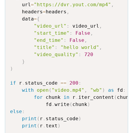
    url
=
"https://dvr.yout.com/mp4"
,
    headers
=
headers
,
    data
=
{
"video_url"
:
 video_url
,
"start_time"
:
False
,
"end_time"
:
False
,
"title"
:
"hello world"
,
"video_quality"
:
720
}
)
if
 r
.
status_code 
==
200
:
with
open
(
"video.mp4"
,
"wb"
)
as
 fd
:
for
 chunk 
in
 r
.
iter_content
(
chunk
            fd
.
write
(
chunk
)
else
:
print
(
r
.
status_code
)
print
(
r
.
text
)