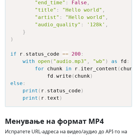
"end_time"
:
False
,
"title"
:
"Hello world"
,
"artist"
:
"Hello world"
,
"audio_quality"
:
'128k'
,
}
)
if
 r
.
status_code 
==
200
:
with
open
(
"audio.mp3"
,
"wb"
)
as
 fd
:
for
 chunk 
in
 r
.
iter_content
(
chunk
            fd
.
write
(
chunk
)
else
:
print
(
r
.
status_code
)
print
(
r
.
text
)
Менување на формат MP4
Испратете URL-адреса на видео/аудио до API-то на