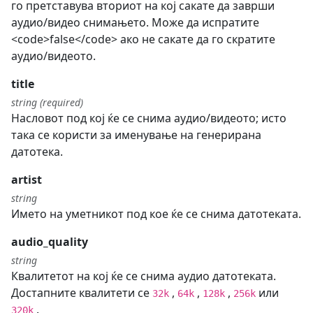
го претставува вториот на кој сакате да заврши
аудио/видео снимањето. Може да испратите
<code>false</code> ако не сакате да го скратите
аудио/видеото.
title
string (required)
Насловот под кој ќе се снима аудио/видеото; исто
така се користи за именување на генерирана
датотека.
artist
string
Името на уметникот под кое ќе се снима датотеката.
audio_quality
string
Квалитетот на кој ќе се снима аудио датотеката.
Достапните квалитети се
,
,
,
или
32k
64k
128k
256k
.
320k