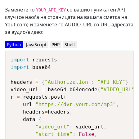
Заменете го
со вашиот уникатен API
YOUR_API_KEY
клуч (се наоѓа на страницата на вашата сметка на
Yout.com) и заменете го AUDIO_URL со URL-адресата
за аудио/видео:
Python
JavaScript
PHP
Shell
import
import
 base64

headers 
=
{
"Authorization"
:
"API_KEY"
}
video_url 
=
 base64
.
b64encode
(
"VIDEO_URL"
.
r 
=
 requests
.
post
(
    url
=
"https://dvr.yout.com/mp3"
,
    headers
=
headers
,
    data
=
{
"video_url"
:
 video_url
,
"start_time"
:
False
,