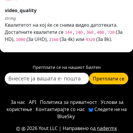
video_quality
string
Квалитетот на кој ќе се снима видео датотеката.
Достапните квалитети се
,
,
,
,
(За
144
240
360
480
720
HD),
(За UHD),
(За 4k) или
(За 8k).
1080
2160
4320
Претплати се на нашиот билтен
Претплати се
За нас
API
Политика за приватност
Услови за
користење
Контактирајте со нас
Следете не на
BlueSky
2026 Yout LLC
| Направено од
nadermx