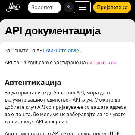
Пријавете се
API документација
За цените на API
кликнете овде.
API-то на Yout.com е хостирано на
.
dvr.yout.com
Автентикација
За да пристапите до Yout.com API, мора да го
вклучите вашиот единствен API клуч. Можете да
добиете клуч API со пријавување со вашата адреса
за е-пошта. Ве молиме не заборавајте да го чувате
вашиот клуч API доверлив.
Автентикацијата со API се постапува преку HTTP