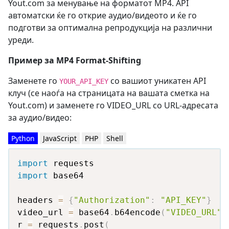
Yout.com за менување на форматот MP4. API
автоматски ќе го открие аудио/видеото и ќе го
подготви за оптимална репродукција на различни
уреди.
Пример за MP4 Format-Shifting
Заменете го
со вашиот уникатен API
YOUR_API_KEY
клуч (се наоѓа на страницата на вашата сметка на
Yout.com) и заменете го VIDEO_URL со URL-адресата
за аудио/видео:
Python
JavaScript
PHP
Shell
import
import
 base64

headers 
=
{
"Authorization"
:
"API_KEY"
}
video_url 
=
 base64
.
b64encode
(
"VIDEO_URL"
.
r 
=
 requests
.
post
(