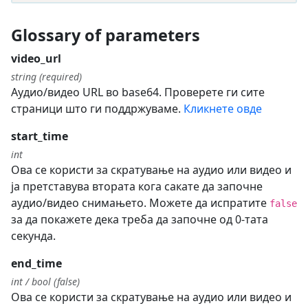
Glossary of parameters
video_url
string (required)
Аудио/видео URL во base64. Проверете ги сите
страници што ги поддржуваме.
Кликнете овде
start_time
int
Ова се користи за скратување на аудио или видео и
ја претставува втората кога сакате да започне
аудио/видео снимањето. Можете да испратите
false
за да покажете дека треба да започне од 0-тата
секунда.
end_time
int / bool (false)
Ова се користи за скратување на аудио или видео и