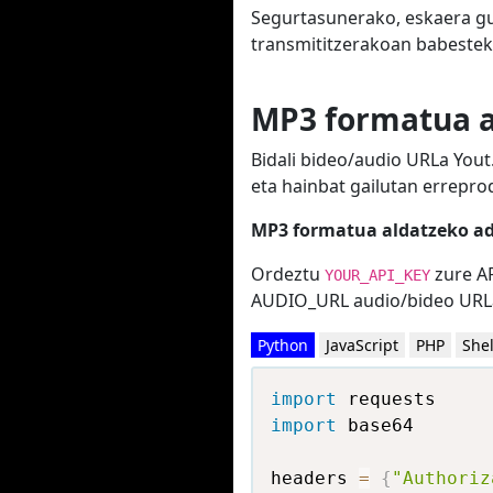
Segurtasunerako, eskaera gu
transmititzerakoan babestek
MP3 formatua a
Bidali bideo/audio URLa You
eta hainbat gailutan errepro
MP3 formatua aldatzeko ad
Ordeztu
zure AP
YOUR_API_KEY
AUDIO_URL audio/bideo URL
Python
JavaScript
PHP
Shel
import
import
 base64

headers 
=
{
"Authoriz