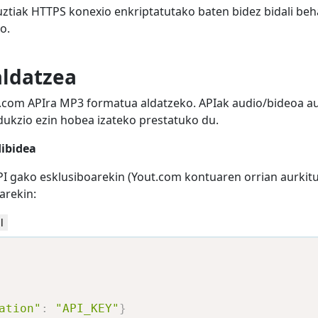
ztiak HTTPS konexio enkriptatutako baten bidez bidali beh
o.
ldatzea
t.com APIra MP3 formatua aldatzeko. APIak audio/bideoa a
dukzio ezin hobea izateko prestatuko du.
ibidea
I gako esklusiboarekin (Yout.com kontuaren orrian aurkit
arekin:
l
ation"
:
"API_KEY"
}