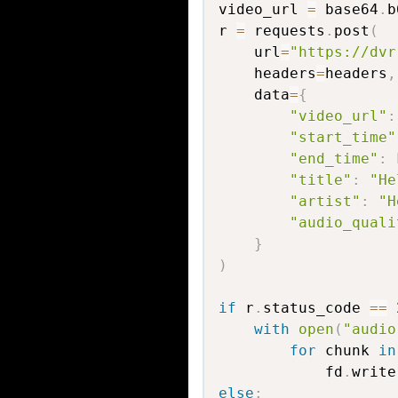
video_url 
=
 base64
.
b
r 
=
 requests
.
post
(
    url
=
"https://dvr
    headers
=
headers
,
    data
=
{
"video_url"
:
"start_time"
"end_time"
:
"title"
:
"He
"artist"
:
"H
"audio_quali
}
)
if
 r
.
status_code 
==
with
open
(
"audio
for
 chunk 
in
            fd
.
write
else
: