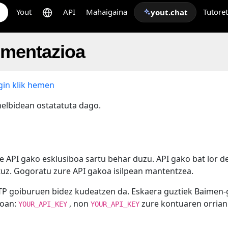
Yout
API
Mahaigaina
Tutore
yout.chat
umentazioa
gin klik hemen
elbidean ostatatuta dago.
e API gako esklusiboa sartu behar duzu. API gako bat lor d
tuz. Gogoratu zure API gakoa isilpean mantentzea.
TTP goiburuen bidez kudeatzen da. Eskaera guztiek Baimen-
koan:
, non
zure kontuaren orrian
YOUR_API_KEY
YOUR_API_KEY