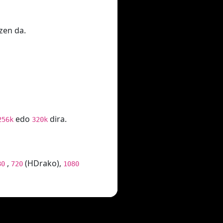
zen da.
edo
dira.
256k
320k
,
(HDrako),
80
720
1080