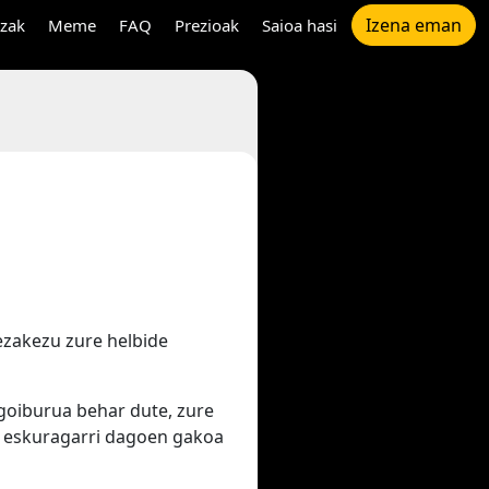
Izena eman
tzak
Meme
FAQ
Prezioak
Saioa hasi
ezakezu zure helbide
goiburua behar dute, zure
 eskuragarri dagoen gakoa