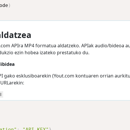
ode
)
ldatzea
t.com APIra MP4 formatua aldatzeko. APIak audio/bideoa a
dukzio ezin hobea izateko prestatuko du.
ibidea
I gako esklusiboarekin (Yout.com kontuaren orrian aurkit
URLarekin:
l
ation"
:
"API_KEY"
}