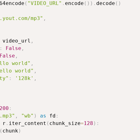
64encode
(
"VIDEO_URL"
.
encode
(
)
)
.
decode
(
)
.yout.com/mp3"
,
 video_url
,
:
False
,
False
,
llo world"
,
ello world"
,
ty"
:
'128k'
,
200
:
.mp3"
,
"wb"
)
as
 fd
:
 r
.
iter_content
(
chunk_size
=
128
)
:
(
chunk
)