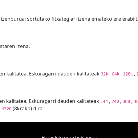
zenburua; sortutako fitxategiari izena emateko ere erabilt
staren izena.
en kalitatea. Eskuragarri dauden kalitateak
,
,
,
32k
64k
128k
en kalitatea. Eskuragarri dauden kalitateak
,
,
,
144
240
360
4
o
(8krako) dira.
4320
Harpidetu gure buletinera