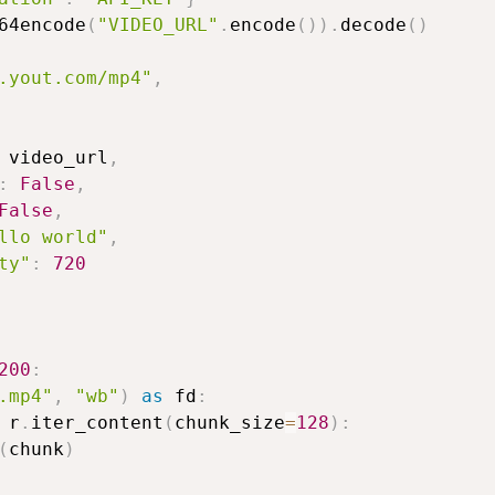
64encode
(
"VIDEO_URL"
.
encode
(
)
)
.
decode
(
)
.yout.com/mp4"
,
 video_url
,
:
False
,
False
,
llo world"
,
ty"
:
720
200
:
.mp4"
,
"wb"
)
as
 fd
:
 r
.
iter_content
(
chunk_size
=
128
)
:
(
chunk
)