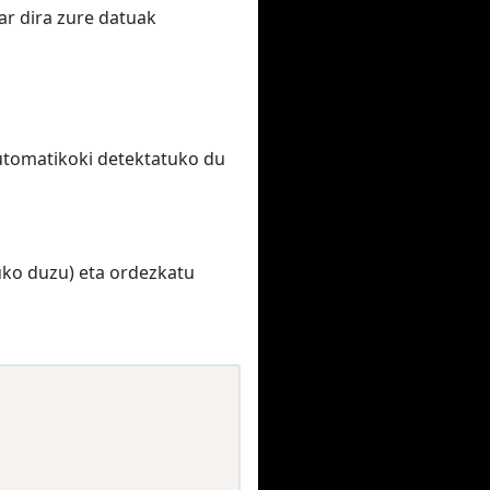
ar dira zure datuak
utomatikoki detektatuko du
uko duzu) eta ordezkatu