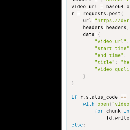
video_url 
=
 base64
.
b
r 
=
 requests
.
post
(
    url
=
"https://dvr
    headers
=
headers
,
    data
=
{
"video_url"
:
"start_time"
"end_time"
:
"title"
:
"he
"video_quali
}
)
if
 r
.
status_code 
==
with
open
(
"video
for
 chunk 
in
            fd
.
write
else
: