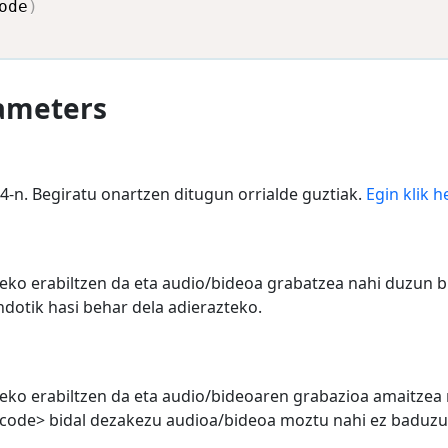
ode
)
rameters
-n. Begiratu onartzen ditugun orrialde guztiak.
Egin klik 
ko erabiltzen da eta audio/bideoa grabatzea nahi duzun b
dotik hasi behar dela adierazteko.
ko erabiltzen da eta audio/bideoaren grabazioa amaitzea
/code> bidal dezakezu audioa/bideoa moztu nahi ez baduzu