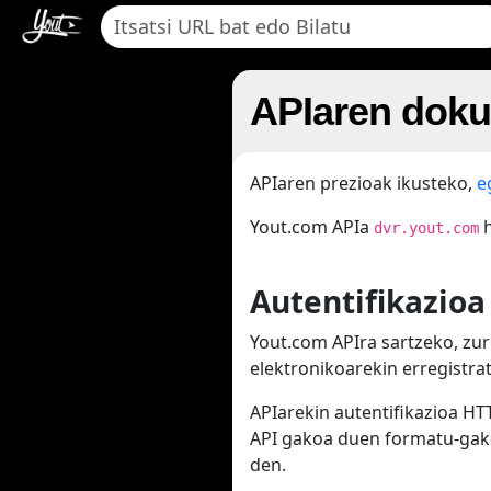
APIaren dok
APIaren prezioak ikusteko,
e
Yout.com APIa
h
dvr.yout.com
Autentifikazioa
Yout.com APIra sartzeko, zur
elektronikoarekin erregistra
APIarekin autentifikazioa H
API gakoa duen formatu-ga
den.