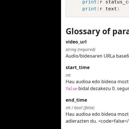
print
(
r
.
status_c
print
(
r
.
text
)
Glossary of pa
video_url
string (required)
Audio/bideoaren URLa base64
start_time
int
Hau audioa edo bideoa mozte
bidal dezakezu 0. segun
false
end_time
int / bool (false)
Hau audioa edo bideoa mozte
adierazten du. <code>false<