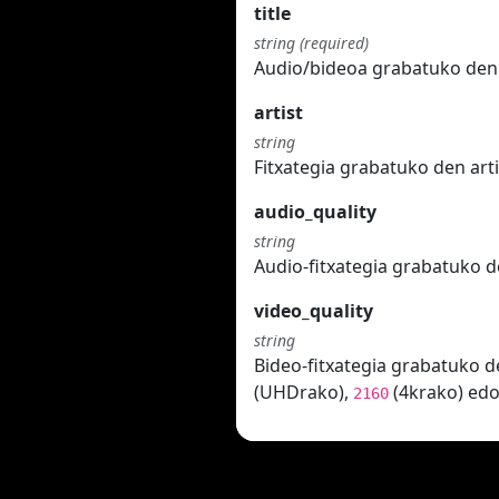
title
string (required)
Audio/bideoa grabatuko den i
artist
string
Fitxategia grabatuko den arti
audio_quality
string
Audio-fitxategia grabatuko d
video_quality
string
Bideo-fitxategia grabatuko d
(UHDrako),
(4krako) ed
2160