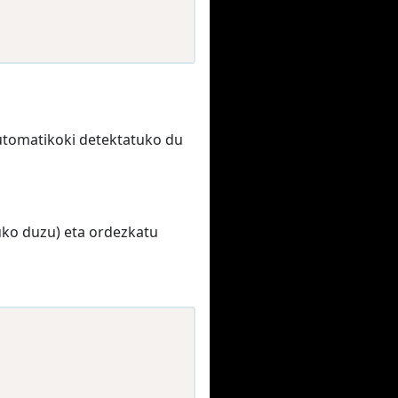
utomatikoki detektatuko du
uko duzu) eta ordezkatu