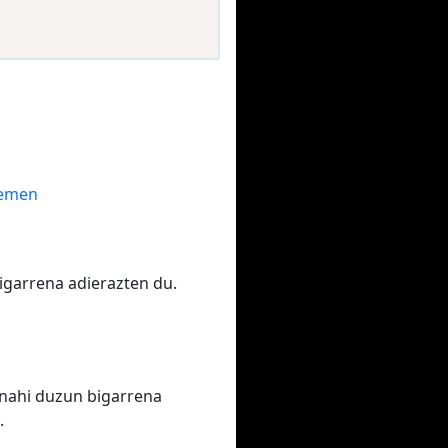
hemen
igarrena adierazten du.
 nahi duzun bigarrena
.