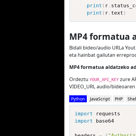
print
(
r
.
status_c
print
(
r
.
text
)
MP4 formatua a
Bidali bideo/audio URLa You
eta hainbat gailutan errepro
MP4 formatua aldatzeko ad
Ordeztu
zure AP
YOUR_API_KEY
VIDEO_URL audio/bideoaren 
Python
JavaScript
PHP
Shel
import
import
 base64

headers 
=
{
"Authoriz