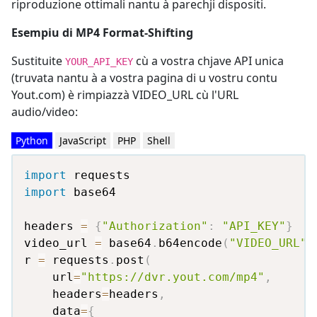
riproduzione ottimali nantu à parechji dispositi.
Esempiu di MP4 Format-Shifting
Sustituite
cù a vostra chjave API unica
YOUR_API_KEY
(truvata nantu à a vostra pagina di u vostru contu
Yout.com) è rimpiazzà VIDEO_URL cù l'URL
audio/video:
Python
JavaScript
PHP
Shell
import
import
 base64

headers 
=
{
"Authorization"
:
"API_KEY"
}
video_url 
=
 base64
.
b64encode
(
"VIDEO_URL"
.
r 
=
 requests
.
post
(
    url
=
"https://dvr.yout.com/mp4"
,
    headers
=
headers
,
    data
=
{