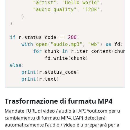
"artist"
:
"Hello world"
,
"audio_quality"
:
'128k'
,
}
)
if
 r
.
status_code 
==
200
:
with
open
(
"audio.mp3"
,
"wb"
)
as
 fd
:
for
 chunk 
in
 r
.
iter_content
(
chunk
            fd
.
write
(
chunk
)
else
:
print
(
r
.
status_code
)
print
(
r
.
text
)
Trasformazione di furmatu MP4
Mandate l'URL di video / audio à l'API Yout.com per u
cambiamentu di furmatu MP4. L'API detecterà
automaticamente l'audio / video è u prepararà per a