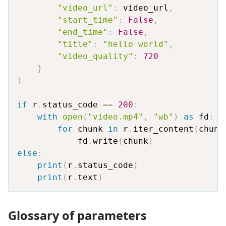
"video_url"
:
 video_url
,
"start_time"
:
False
,
"end_time"
:
False
,
"title"
:
"hello world"
,
"video_quality"
:
720
}
)
if
 r
.
status_code 
==
200
:
with
open
(
"video.mp4"
,
"wb"
)
as
 fd
:
for
 chunk 
in
 r
.
iter_content
(
chunk
            fd
.
write
(
chunk
)
else
:
print
(
r
.
status_code
)
print
(
r
.
text
)
Glossary of parameters