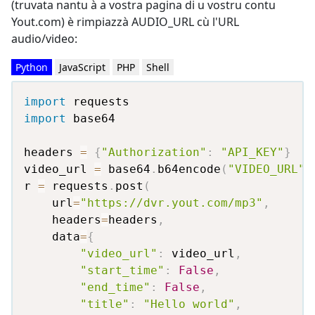
(truvata nantu à a vostra pagina di u vostru contu
Yout.com) è rimpiazzà AUDIO_URL cù l'URL
audio/video:
Python
JavaScript
PHP
Shell
import
import
 base64

headers 
=
{
"Authorization"
:
"API_KEY"
}
video_url 
=
 base64
.
b64encode
(
"VIDEO_URL"
.
r 
=
 requests
.
post
(
    url
=
"https://dvr.yout.com/mp3"
,
    headers
=
headers
,
    data
=
{
"video_url"
:
 video_url
,
"start_time"
:
False
,
"end_time"
:
False
,
"title"
:
"Hello world"
,