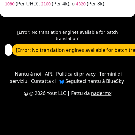
(Per UHD),
(Per 4k), o
(Per 8k).
1080
2160
4320
[Error: No translation engines available for batch
translation]
[Error: No translation engines available for batch tr
Nantu à noi
API
Pulitica di privacy
Termini di
serviziu
Cuntatta ci
Seguiteci nantu à BlueSky
2026 Yout LLC
| Fattu da
nadermx